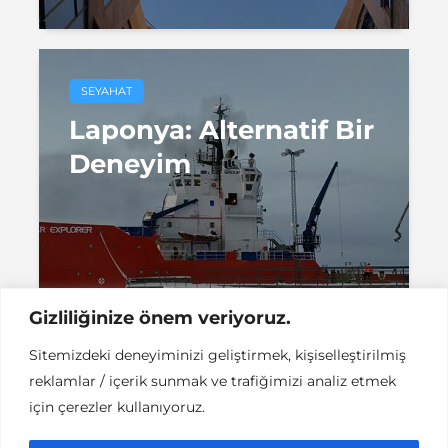
SEYAHAT
Laponya: Alternatif Bir
Deneyim
8 dakikalık okuma
Deniz Küzeci
Gizliliğinize önem veriyoruz.
Sitemizdeki deneyiminizi geliştirmek, kişiselleştirilmiş
reklamlar / içerik sunmak ve trafiğimizi analiz etmek
için çerezler kullanıyoruz.
Instant DCPC © Her Hakkı Saklıdır |
İLETİŞİM