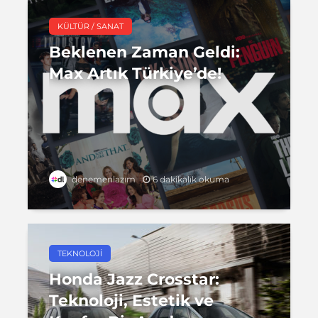
KÜLTÜR / SANAT
Beklenen Zaman Geldi:
Max Artık Türkiye’de!
6 dakikalık okuma
denemenlazım
TEKNOLOJI
Honda Jazz Crosstar:
Teknoloji, Estetik ve