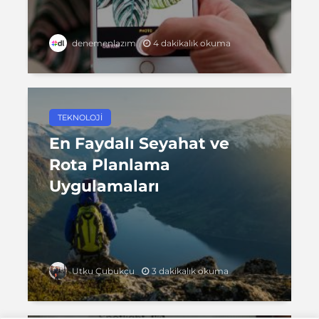
4 dakikalık okuma
denemenlazım
TEKNOLOJI
En Faydalı Seyahat ve
Rota Planlama
Uygulamaları
3 dakikalık okuma
Utku Çubukçu