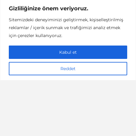
Gizliliğinize önem veriyoruz.
TEKNOLOJI
Sitemizdeki deneyiminizi geliştirmek, kişiselleştirilmiş
iPhone Hafıza Arttırmanın
reklamlar / içerik sunmak ve trafiğimizi analiz etmek
En Hızlı Yolu
için çerezler kullanıyoruz.
Kabul et
Reddet
2 dakikalık okuma
İlker Pamukçuoğlu
TEKNOLOJI
Digital Revolution Sergisi
(Dijital Devrim)