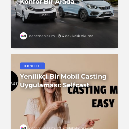
Konfor Bir Arada
4 dakikalık okuma
denemenlazım
TEKNOLOJI
Yenilikçi Bir Mobil Casting
Uygulaması: Selfcast
3 dakikalık okuma
denemenlazım