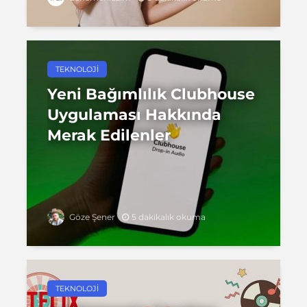
TEKNOLOJI
Yeni Bağımlılık Clubhouse
Uygulaması Hakkında
Merak Edilenler
5 dakikalık okuma
Göze Şener
TEKNOLOJI