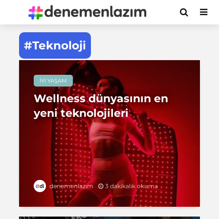
#Teknoloji
İYI YAŞAM
Wellness dünyasının en
yeni teknolojileri
3 dakikalık okuma
denemenlazım