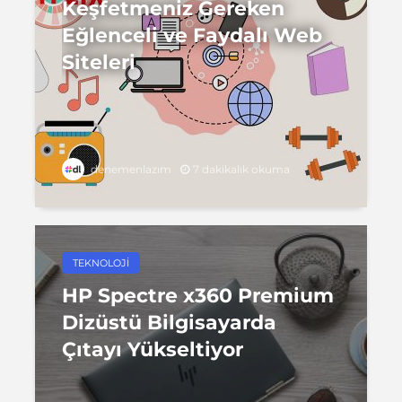
Keşfetmeniz Gereken
Eğlenceli ve Faydalı Web
Siteleri
7 dakikalık okuma
denemenlazım
TEKNOLOJI
HP Spectre x360 Premium
Dizüstü Bilgisayarda
Çıtayı Yükseltiyor