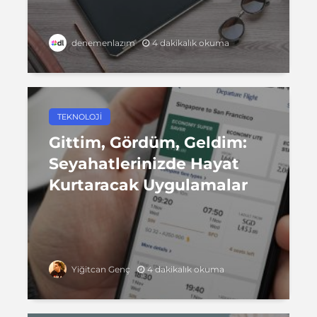
4 dakikalık okuma
denemenlazım
TEKNOLOJI
Gittim, Gördüm, Geldim:
Seyahatlerinizde Hayat
Kurtaracak Uygulamalar
4 dakikalık okuma
Yiğitcan Genç