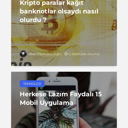
Kripto paralar kağıt
banknotlar olsaydı nasıl
olurdu ?
2 dakikalık okuma
İlker Pamukçuoğlu
TEKNOLOJI
Herkese Lazım Faydalı 15
Mobil Uygulama