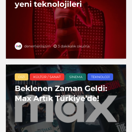
yeni teknolojileri
3 dakikalık okuma
denemenlazım
DIZI
KÜLTÜR / SANAT
SINEMA
TEKNOLOJI
Beklenen Zaman Geldi:
Max Artık Türkiye’de!