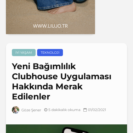
İYI YAŞAM
TEKNOLOJI
Yeni Bağımlılık
Clubhouse Uygulaması
Hakkında Merak
Edilenler
5 dakikalık okuma
01/02/2021
Göze Şener