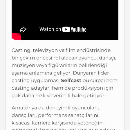
Casting, televizyon ve film endüstrisinde
bir çekim öncesi rol alacak oyuncu, dansçı,
müzisyen veya figüranların belirlendiği
aşama anlamına geliyor. Dünyanın lider
casting uygulaması
Selfcast
bu süreci hem
casting adayları hem de prodüksiyon için
çok daha hızlı ve verimli hale getiriyor.
Amatör ya da deneyimli oyuncuları,
dansçıları, performans sanatçılarını,
kısacası kamera karşısında yeteneğini