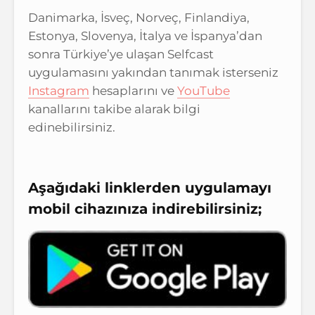
Danimarka, İsveç, Norveç, Finlandiya,
Estonya, Slovenya, İtalya ve İspanya’dan
sonra Türkiye’ye ulaşan Selfcast
uygulamasını yakından tanımak isterseniz
Instagram
hesaplarını ve
YouTube
kanallarını takibe alarak bilgi
edinebilirsiniz.
Aşağıdaki linklerden uygulamayı
mobil cihazınıza indirebilirsiniz;