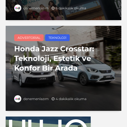
6 dakikalık okuma
denemenlazım
ADVERTORIAL
TEKNOLOJI
Honda Jazz Crosstar:
Teknoloji, Estetik ve
Konfor Bir Arada
4 dakikalık okuma
denemenlazım