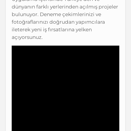
dünyanın farklı yerlerinden açılmış projeler
bulunuyor. Deneme çekimlerinizi ve
fotoğraflarınızı doğrudan yapımcılara
ileterek yeni iş fırsatlarına yelken
açıyorsunuz.