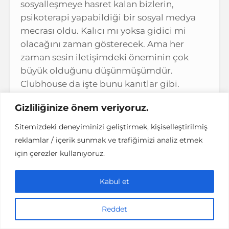
sosyalleşmeye hasret kalan bizlerin,
psikoterapi yapabildiği bir sosyal medya
mecrası oldu. Kalıcı mı yoksa gidici mi
olacağını zaman gösterecek. Ama her
zaman sesin iletişimdeki öneminin çok
büyük olduğunu düşünmüşümdür.
Clubhouse da işte bunu kanıtlar gibi.
Şimdiden herkeste bir bağımlılık yapmış
Gizliliğinize önem veriyoruz.
durumda. Evde, işte, arabada devamlı
dinliyoruz. Facebook kullanırken Obama’ya
Sitemizdeki deneyiminizi geliştirmek, kişiselleştirilmiş
2 kişi kadar uzağız derken, şimdi Elon
reklamlar / içerik sunmak ve trafiğimizi analiz etmek
Musk’a bir el kaldırmak kadar yakınız
için çerezler kullanıyoruz.
diyoruz.
Kabul et
Mutlaka takip etmeniz gereken
Reddet
aktif Clubhouse kullanıcıları