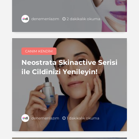
2 dakikalık okuma
denemenlazım
CANIM KENDIM
Neostrata Skinactive Serisi
ile Cildinizi Yenileyin!
1 dakikalık okuma
denemenlazım