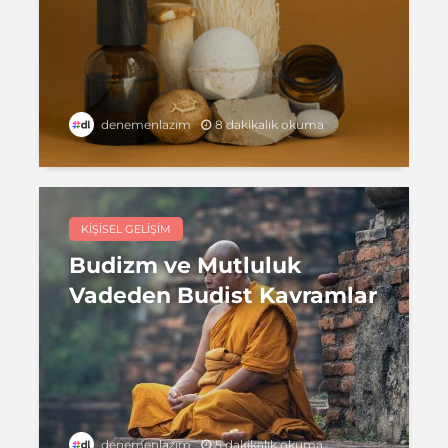
8 dakikalık okuma
denemenlazım
KIŞISEL GELIŞIM
Budizm ve Mutluluk
Vadeden Budist Kavramlar
5 dakikalık okuma
denemenlazım