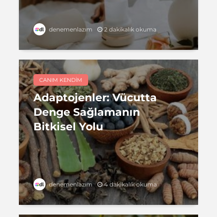
2 dakikalık okuma
denemenlazım
CANIM KENDIM
Adaptojenler: Vücutta
Denge Sağlamanın
Bitkisel Yolu
4 dakikalık okuma
denemenlazım