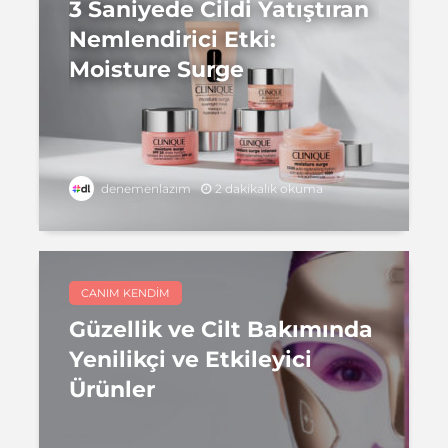
3 Saniyede Cildi Yatıştıran
Nemlendirici Etki:
Moisture Surge
2 dakikalık okuma
denemenlazım
CANIM KENDIM
Güzellik ve Cilt Bakımında
Yenilikçi ve Etkileyici
Ürünler