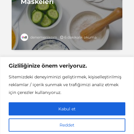
Maskeleri
6 dakikalık okuma
denemenlazım
Gizliliğinize önem veriyoruz.
Sitemizdeki deneyiminizi geliştirmek, kişiselleştirilmiş
reklamlar / içerik sunmak ve trafiğimizi analiz etmek
için çerezler kullanıyoruz.
Instant DCPC © Her Hakkı Saklıdır |
İLETİŞİM
Kabul et
This work is licensed under a
Creative
Commons Attribution-NonCommercial-NoDerivatives 4.0
International License
.
Reddet