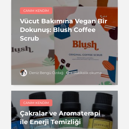
CANIM KENDIM
Vücut Bakımına Vegan Bir
Dokunuş: Blush Coffee
Scrub
4 dakikalık okuma
Deniz Bengü Özdağ
CANIM KENDIM
Çakralar ve Aromaterapi
ile Enerji Temizliği