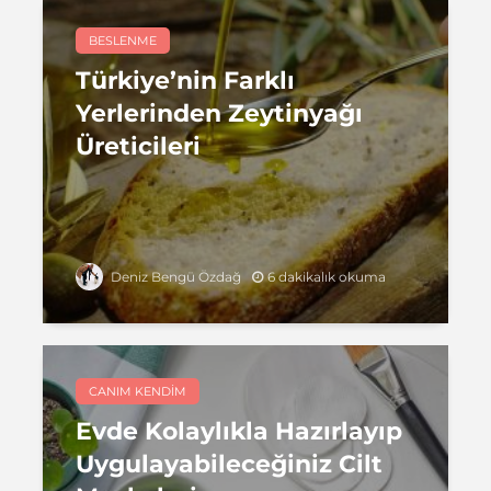
BESLENME
Türkiye’nin Farklı
Yerlerinden Zeytinyağı
Üreticileri
6 dakikalık okuma
Deniz Bengü Özdağ
CANIM KENDIM
Evde Kolaylıkla Hazırlayıp
Uygulayabileceğiniz Cilt