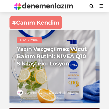
#Canım Kendim
ADVERTORIAL
Yazın Vazgeçilmez Vücut
Bakım Rutini: NIVEA Q10
Sıkılaştırıcı Losyon
2 dakikalık okuma
denemenlazım