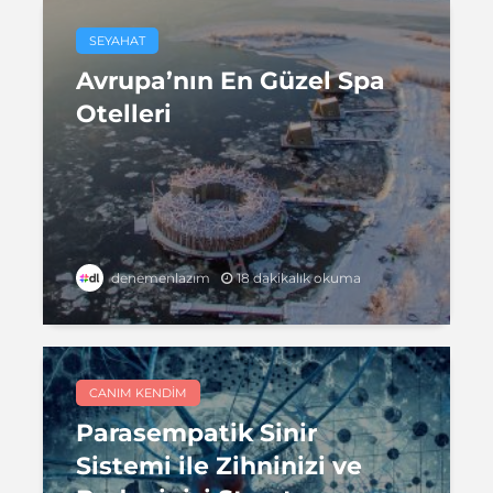
SEYAHAT
Avrupa’nın En Güzel Spa
Otelleri
18 dakikalık okuma
denemenlazım
CANIM KENDIM
Parasempatik Sinir
Sistemi ile Zihninizi ve