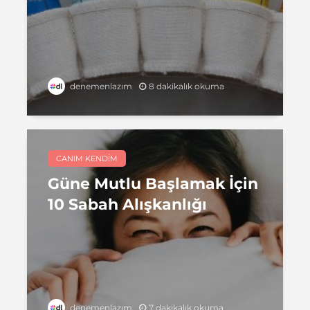
8 dakikalık okuma
denemenlazım
CANIM KENDIM
Güne Mutlu Başlamak İçin
10 Sabah Alışkanlığı
7 dakikalık okuma
denemenlazım