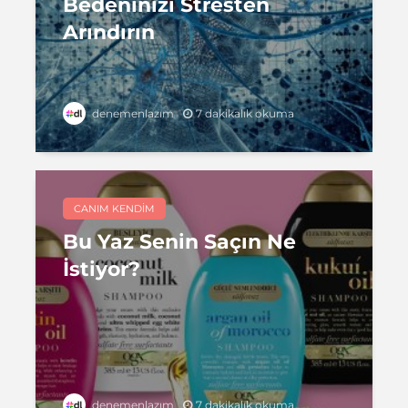
Bedeninizi Stresten
Arındırın
7 dakikalık okuma
denemenlazım
CANIM KENDIM
Bu Yaz Senin Saçın Ne
İstiyor?
7 dakikalık okuma
denemenlazım