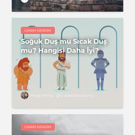
CANIM KENDIM
Soğuk Duş mu Sıcak Duş
mu? Hangisi Daha İyi?
5 dakikalık okuma
Müge Yılmaz
CANIM KENDIM