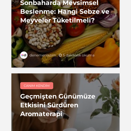
Sonbaharda Mevsimsel
Beslenme: Hangi Sebze ve
Meyveler Tüketilmeli?
5 dakikalık okuma
denemenlazım
CANIM KENDIM
Geçmişten Günümüze
Etkisini Sürdüren
Aromaterapi