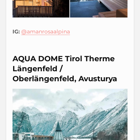
IG:
@amanrosaalpina
AQUA DOME Tirol Therme
Längenfeld /
Oberlängenfeld, Avusturya