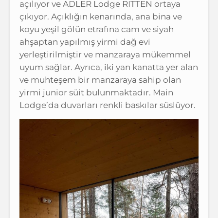
açılıyor ve ADLER Lodge RITTEN ortaya
çıkıyor. Açıklığın kenarında, ana bina ve
koyu yeşil gölün etrafına cam ve siyah
ahşaptan yapılmış yirmi dağ evi
yerleştirilmiştir ve manzaraya mükemmel
uyum sağlar. Ayrıca, iki yan kanatta yer alan
ve muhteşem bir manzaraya sahip olan
yirmi junior süit bulunmaktadır. Main
Lodge’da duvarları renkli baskılar süslüyor.