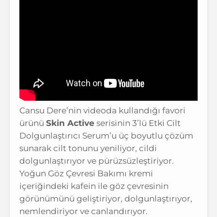
Cansu Dere’nin videoda kullandığı favori
ürünü
Skin Active
serisinin 3’lü Etki Cilt
Dolgunlaştırıcı Serum’u üç boyutlu çözüm
sunarak cilt tonunu yeniliyor, cildi
dolgunlaştırıyor ve pürüzsüzleştiriyor.
Yoğun Göz Çevresi Bakımı kremi
içeriğindeki kafein ile göz çevresinin
görünümünü geliştiriyor, dolgunlaştırıyor,
nemlendiriyor ve canlandırıyor.