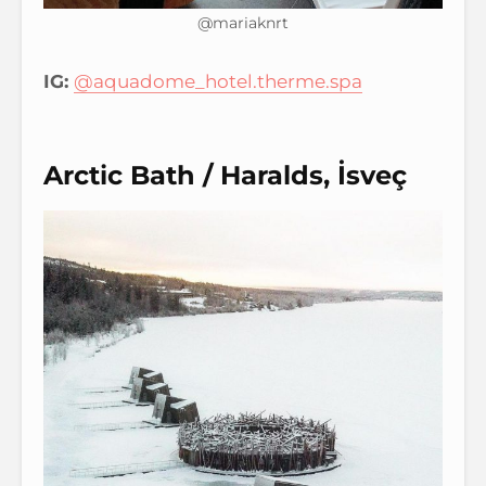
@mariaknrt
IG:
@aquadome_hotel.therme.spa
Arctic Bath / Haralds, İsveç