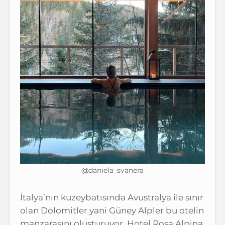
@daniela_svanera
İtalya’nın kuzeybatısında Avustralya ile sınır
olan Dolomitler yani Güney Alpler bu otelin
manzarasını oluşturuyor. Hotel Rosa Alpina