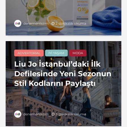
2 dakikalık okuma
denemenlazım
ADVERTORIAL
İYI YAŞAM
MODA
Liu Jo İstanbul’daki İlk
Defilesinde Yeni Sezonun
Stil Kodlarını Paylaştı
3 dakikalık okuma
denemenlazım