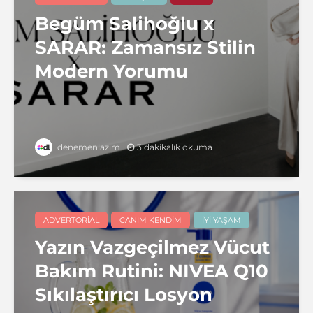
Begüm Salihoğlu x
SARAR: Zamansız Stilin
Modern Yorumu
3 dakikalık okuma
denemenlazım
ADVERTORIAL
CANIM KENDIM
İYI YAŞAM
Yazın Vazgeçilmez Vücut
Bakım Rutini: NIVEA Q10
Sıkılaştırıcı Losyon