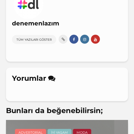
denemenlazım
TÜM YAZILARI GÖSTER
Yorumlar
Bunları da beğenebilirsin;
ADVERTORIAL
İYI YAŞAM
MODA