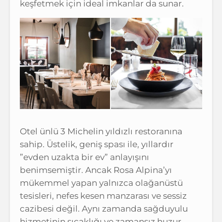
keşfetmek için ideal imkanlar da sunar.
Otel ünlü 3 Michelin yıldızlı restoranına
sahip. Üstelik, geniş spası ile, yıllardır
”evden uzakta bir ev” anlayışını
benimsemiştir. Ancak Rosa Alpina’yı
mükemmel yapan yalnızca olağanüstü
tesisleri, nefes kesen manzarası ve sessiz
cazibesi değil. Aynı zamanda sağduyulu
hizmetinin sıcaklığı ve zamansız huzur