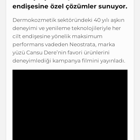
endişesine özel çözümler sunuyor.
Dermokozmetik sektöründeki 40 yılı aşkın
deneyimi ve yenileme teknolojileriyle her
cilt endişesine yönelik maksimum
performans vadeden Neostrata, marka
yüzü Cansu Dere’nin favori ürünlerini
deneyimlediği kampanya filmini yayınladı.