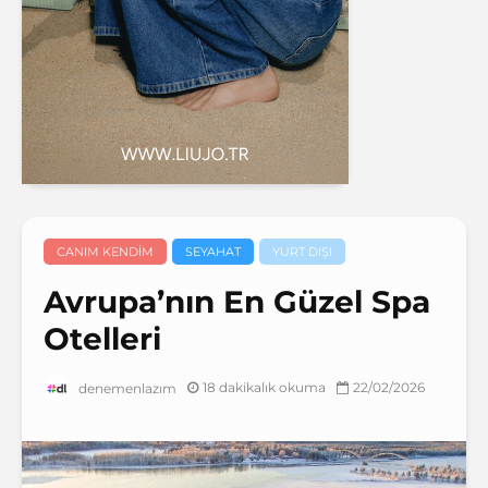
CANIM KENDIM
SEYAHAT
YURT DIŞI
Avrupa’nın En Güzel Spa
Otelleri
18 dakikalık okuma
22/02/2026
denemenlazım