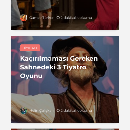
2 dakikalık okuma
Gamze Türker
TIYATRO
Kaçırılmaması Gereken
Sahnedeki 3 Tiyatro
Oyunu
2 dakikalık okuma
Helin Çalışkan