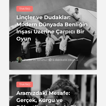
TIYATRO
Linçler ve Dudaklar:
Modern Dünyada Benliğin
İnşası Üzerine Çarpıcı Bir
Oyun
4 dakikalık okuma
Puder'in Torunu
TIYATRO
Aramızdaki Mesafe:
Gerçek, Kurgu ve