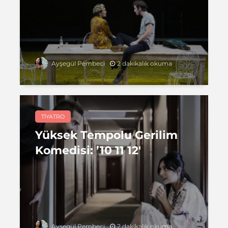
2 dakikalık okuma
Ayşegül Pembeci
TIYATRO
Yüksek Tempolu Gerilim
Komedisi: ’10 11 12′
2 dakikalık okuma
Ayşegül Pembeci