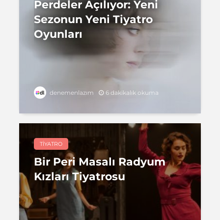
Perdeler Açılıyor: Yeni
Sezonun Yeni Tiyatro
Oyunları
6 dakikalık okuma
denemenlazım
TIYATRO
Bir Peri Masalı Radyum
Kızları Tiyatrosu