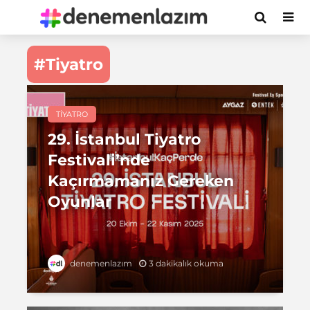
#Tiyatro
TIYATRO
29. İstanbul Tiyatro
Festivali’nde
Kaçırmamanız Gereken
Oyunlar
3 dakikalık okuma
denemenlazım