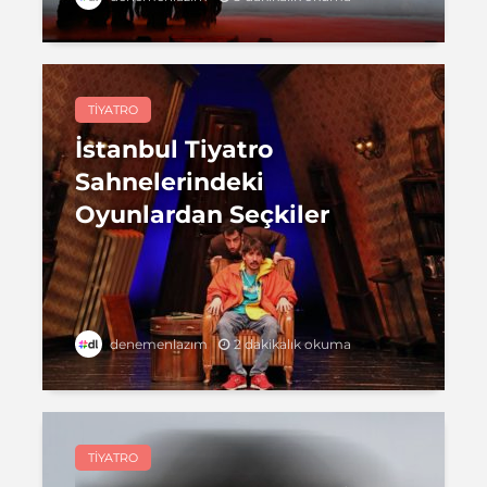
TIYATRO
İstanbul Tiyatro
Sahnelerindeki
Oyunlardan Seçkiler
2 dakikalık okuma
denemenlazım
TIYATRO