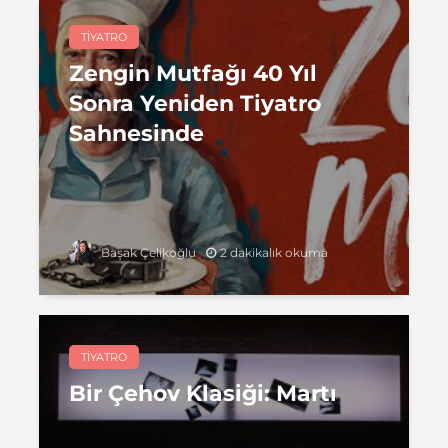
TIYATRO
Zengin Mutfağı 40 Yıl
Sonra Yeniden Tiyatro
Sahnesinde
2 dakikalık okuma
Başak Çelikoğlu
TIYATRO
Bir Çehov Klasiği: Martı