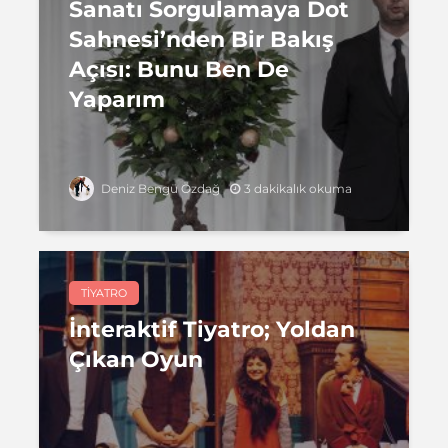
Sanatı Sorgulamaya Dot
Sahnesi’nden Bir Bakış
Açısı: Bunu Ben De
Yaparım
3 dakikalık okuma
Deniz Bengü Özdağ
TIYATRO
İnteraktif Tiyatro; Yoldan
Çıkan Oyun