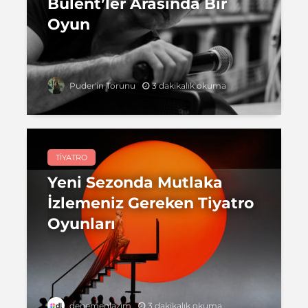
Bülent’ler Arasında Bir
Oyun
3 dakikalık okuma
Puder'in Torunu
TIYATRO
Yeni Sezonda Mutlaka
İzlemeniz Gereken Tiyatro
Oyunları
3 dakikalık okuma
denemenlazım