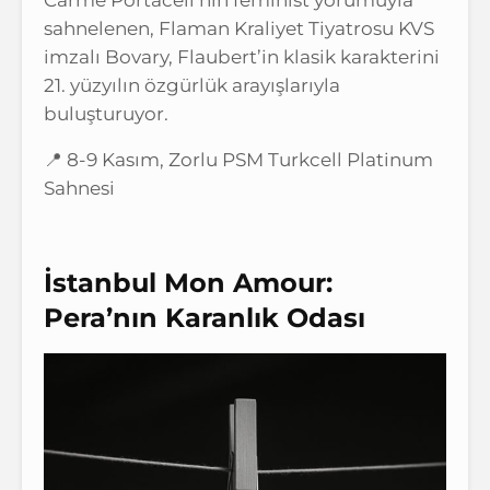
Carme Portaceli’nin feminist yorumuyla
sahnelenen, Flaman Kraliyet Tiyatrosu KVS
imzalı Bovary, Flaubert’in klasik karakterini
21. yüzyılın özgürlük arayışlarıyla
buluşturuyor.
📍 8-9 Kasım, Zorlu PSM Turkcell Platinum
Sahnesi
İstanbul Mon Amour:
Pera’nın Karanlık Odası