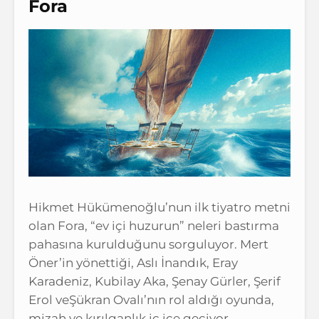
Fora
Hikmet Hükümenoğlu’nun ilk tiyatro metni
olan Fora, “ev içi huzurun” neleri bastırma
pahasına kurulduğunu sorguluyor. Mert
Öner’in yönettiği, Aslı İnandık, Eray
Karadeniz, Kubilay Aka, Şenay Gürler, Şerif
Erol veŞükran Ovalı’nın rol aldığı oyunda,
mizah ve kırılganlık iç içe geçiyor.