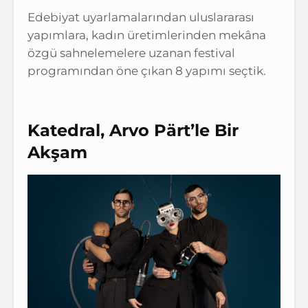
Edebiyat uyarlamalarından uluslararası
yapımlara, kadın üretimlerinden mekâna
özgü sahnelemelere uzanan festival
programından öne çıkan 8 yapımı seçtik.
Katedral, Arvo Pärt’le Bir
Akşam