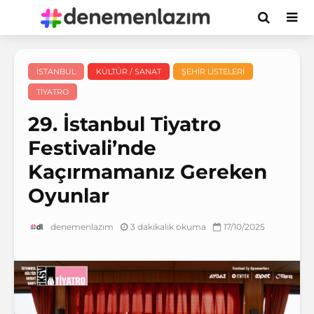
İSTANBUL
KÜLTÜR / SANAT
ŞEHIR LISTELERI
TIYATRO
29. İstanbul Tiyatro
Festivali’nde
Kaçırmamanız Gereken
Oyunlar
3 dakikalık okuma
17/10/2025
denemenlazım