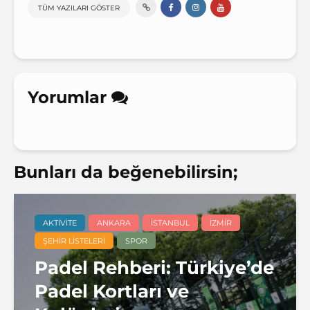
TÜM YAZILARI GÖSTER
Yorumlar
Bunları da beğenebilirsin;
AKTIVITE
ANKARA
İSTANBUL
İZMIR
ŞEHIR LISTELERI
SPOR
Padel Rehberi: Türkiye’de
Padel Kortları ve