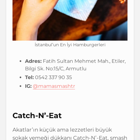
İstanbul’un En İyi Hamburgerleri
Adres:
Fatih Sultan Mehmet Mah., Etiler,
Bilgi Sk. No:15/C, Armutlu
Tel:
0542 337 90 35
IG:
@mamasmashtr
Catch-N’-Eat
Akatlar’ın küçük ama lezzetleri büyük
sokak yemeği dükkanı Catch-N’-Eat, smash