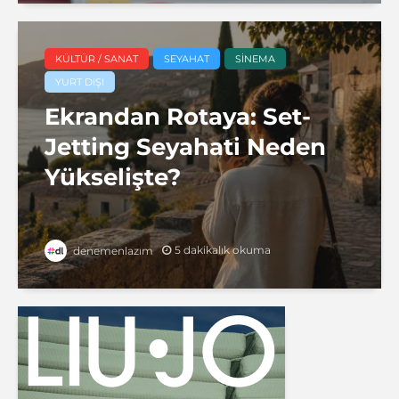
KÜLTÜR / SANAT
SEYAHAT
SINEMA
YURT DIŞI
Ekrandan Rotaya: Set-
Jetting Seyahati Neden
Yükselişte?
5 dakikalık okuma
denemenlazım