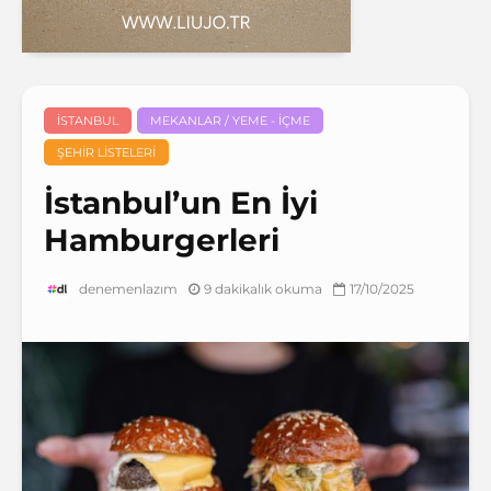
İSTANBUL
MEKANLAR / YEME - İÇME
ŞEHIR LISTELERI
İstanbul’un En İyi
Hamburgerleri
9 dakikalık okuma
17/10/2025
denemenlazım