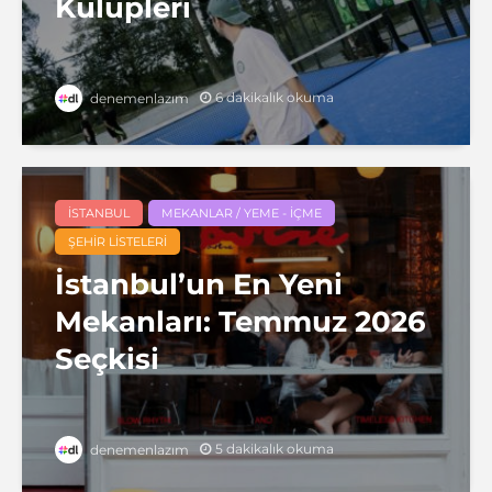
Kulüpleri
6 dakikalık okuma
denemenlazım
İSTANBUL
MEKANLAR / YEME - İÇME
ŞEHIR LISTELERI
İstanbul’un En Yeni
Mekanları: Temmuz 2026
Seçkisi
5 dakikalık okuma
denemenlazım