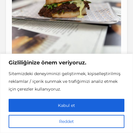
İstanbul’un En İyi Hamburgerleri
Gizliliğinize önem veriyoruz.
Sitemizdeki deneyiminizi geliştirmek, kişiselleştirilmiş
Adres:
Akat Mah., Zeytinoğlu Cad., Hazal
reklamlar / içerik sunmak ve trafiğimizi analiz etmek
Sok. No:1-C, Beşiktaş
için çerezler kullanıyoruz.
Tel:
(0212) 351 31 70
IG:
@catchneatakatlar
Kabul et
Reddet
Zula