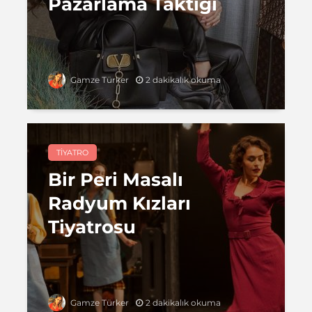
Pazarlama Taktiği
2 dakikalık okuma
Gamze Türker
TIYATRO
Bir Peri Masalı
Radyum Kızları
Tiyatrosu
2 dakikalık okuma
Gamze Türker