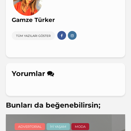
Gamze Türker
TÜM YAZILARI GÖSTER
Yorumlar
Bunları da beğenebilirsin;
ADVERTORIAL
İYI YAŞAM
MODA