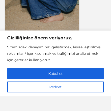
Gizliliğinize önem veriyoruz.
Sitemizdeki deneyiminizi geliştirmek, kişiselleştirilmiş
reklamlar / içerik sunmak ve trafiğimizi analiz etmek
ASTROLOJI
İYI YAŞAM
için çerezler kullanıyoruz.
Terazi Burcu Hediye
Önerileri (23 Eylül – 22
Kabul et
Ekim)
Reddet
2 dakikalık okuma
06/10/2019
Damla Yılmaz