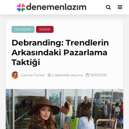
İYI YAŞAM
MODA
Debranding: Trendlerin
Arkasındaki Pazarlama
Taktiği
2 dakikalık okuma
19/10/2019
Gamze Türker