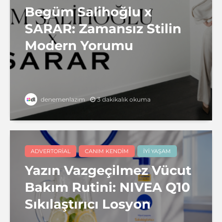
Begüm Salihoğlu x
SARAR: Zamansız Stilin
Modern Yorumu
3 dakikalık okuma
denemenlazım
ADVERTORIAL
CANIM KENDIM
İYI YAŞAM
Yazın Vazgeçilmez Vücut
Bakım Rutini: NIVEA Q10
Sıkılaştırıcı Losyon