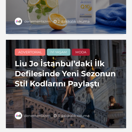
2 dakikalık okuma
denemenlazım
ADVERTORIAL
İYI YAŞAM
MODA
Liu Jo İstanbul’daki İlk
Defilesinde Yeni Sezonun
Stil Kodlarını Paylaştı
3 dakikalık okuma
denemenlazım