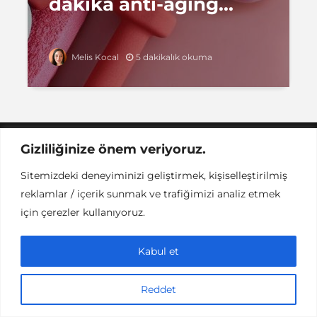
dakika anti-aging...
5 dakikalık okuma
Melis Kocal
Gizliliğinize önem veriyoruz.
Instant DCPC © Her Hakkı Saklıdır |
İLETİŞİM
This work is licensed under a
Creative
Sitemizdeki deneyiminizi geliştirmek, kişiselleştirilmiş
Commons Attribution-NonCommercial-NoDerivatives 4.0
reklamlar / içerik sunmak ve trafiğimizi analiz etmek
International License
.
için çerezler kullanıyoruz.
Kabul et
Reddet