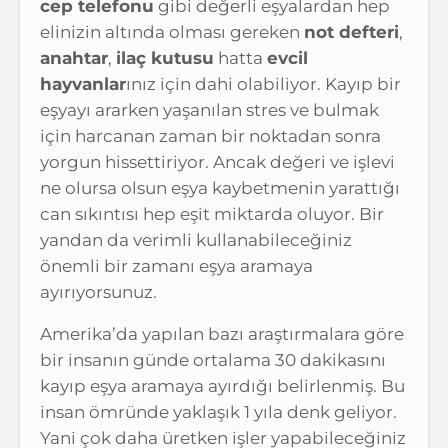
cep telefonu
gibi değerli eşyalardan hep
elinizin altında olması gereken
not defteri
,
anahtar
,
ilaç kutusu
hatta
evcil
hayvanlar
ınız için dahi olabiliyor. Kayıp bir
eşyayı ararken yaşanılan stres ve bulmak
için harcanan zaman bir noktadan sonra
yorgun hissettiriyor. Ancak değeri ve işlevi
ne olursa olsun eşya kaybetmenin yarattığı
can sıkıntısı hep eşit miktarda oluyor.
Bir
yandan da verimli kullanabileceğiniz
önemli bir zamanı eşya aramaya
ayırıyorsunuz.
Amerika’da yapılan bazı araştırmalara göre
bir insanın günde ortalama 30 dakikasını
kayıp eşya aramaya ayırdığı belirlenmiş. Bu
insan ömründe yaklaşık 1 yıla denk geliyor.
Yani çok daha üretken işler yapabileceğiniz