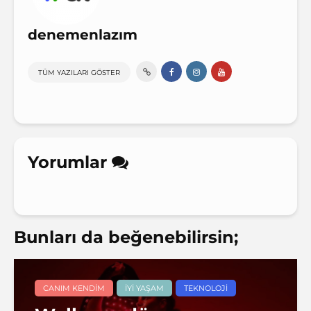
denemenlazım
TÜM YAZILARI GÖSTER
Yorumlar
Bunları da beğenebilirsin;
CANIM KENDIM
İYI YAŞAM
TEKNOLOJI