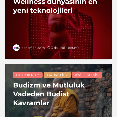
Wellness dünyasının en
yeni teknolojileri
3 dakikalık okuma
denemenlazım
CANIM KENDIM
FAYDALI BILGI
KIŞISEL GELIŞIM
Budizm ve Mutluluk
Vadeden Budist
Kavramlar