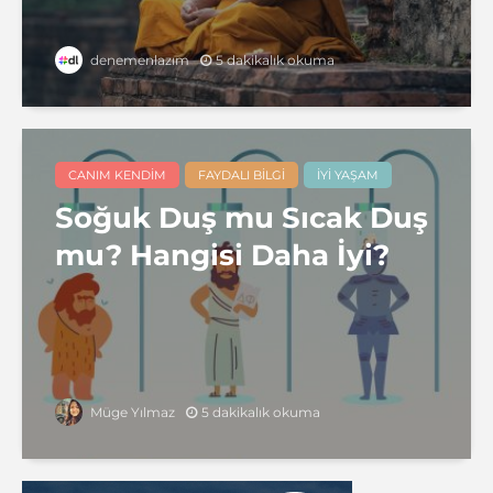
5 dakikalık okuma
denemenlazım
CANIM KENDIM
FAYDALI BILGI
İYI YAŞAM
Soğuk Duş mu Sıcak Duş
mu? Hangisi Daha İyi?
5 dakikalık okuma
Müge Yılmaz