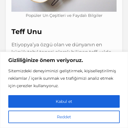
Popüler Un Çeşitleri ve Faydalı Bilgiler
Teff Unu
Etiyopya’ya özgü olan ve dünyanın en
küçük tahıl tanesi olarak bilinen teff, yılda
sadece bir kez ekilen kıymetli bir bitki. Bu
Gizliliğinize önem veriyoruz.
glutensiz tahıl, aminoasit ve magnezyum
Sitemizdeki deneyiminizi geliştirmek, kişiselleştirilmiş
içeren yapısıyla özellikle vegan beslenenler
reklamlar / içerik sunmak ve trafiğimizi analiz etmek
tarafından bitkisel bir protein kaynağı
için çerezler kullanıyoruz.
olarak tercih ediliyor. Aynı zamanda iyi bir
kalsiyum, demir ve tiamin kaynağı. Teff
Kabul et
tahılı öğütülerek un haline getiriliyor.
Düşük kalorisi, yüksek lif oranı ve sindirim
Reddet
dostu yapısıyla kilo kontrolüne yardımcı
olan teff unu ile kahvaltılık krep veya