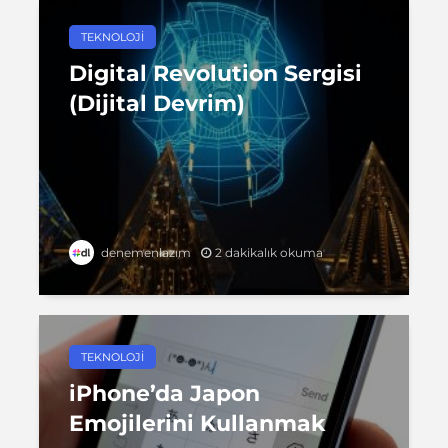
TEKNOLOJI
Digital Revolution Sergisi
(Dijital Devrim)
2 dakikalık okuma
denemenlazım
TEKNOLOJI
iPhone’da Japon
Emojilerini Kullanmak