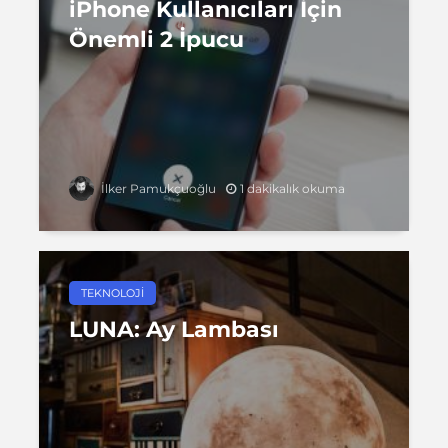
iPhone Kullanıcıları İçin
Önemli 2 İpucu
1 dakikalık okuma
İlker Pamukçuoğlu
TEKNOLOJI
LUNA: Ay Lambası