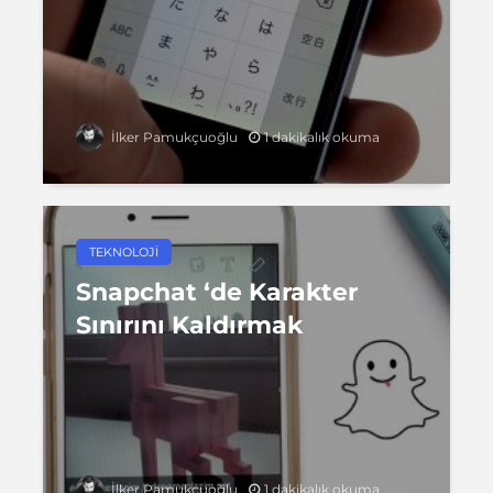
1 dakikalık okuma
İlker Pamukçuoğlu
TEKNOLOJI
Snapchat ‘de Karakter
Sınırını Kaldırmak
1 dakikalık okuma
İlker Pamukçuoğlu