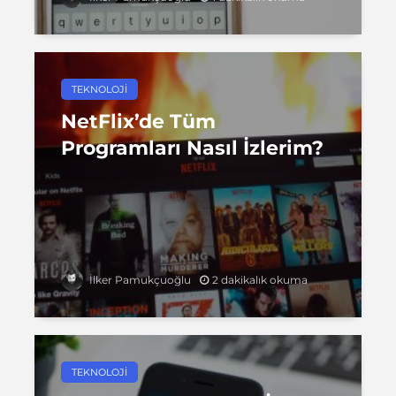
TEKNOLOJI
NetFlix’de Tüm
Programları Nasıl İzlerim?
2 dakikalık okuma
İlker Pamukçuoğlu
TEKNOLOJI