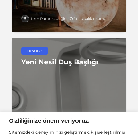
1 dakikalık okuma
İlker Pamukçuoğlu
TEKNOLOJI
Yeni Nesil Duş Başlığı
1 dakikalık okuma
İlker Pamukçuoğlu
Gizliliğinize önem veriyoruz.
Sitemizdeki deneyiminizi geliştirmek, kişiselleştirilmiş