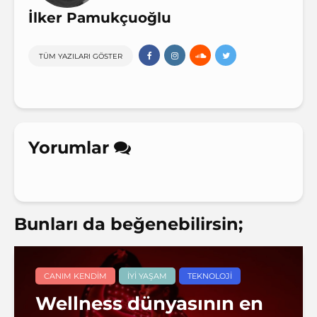
İlker Pamukçuoğlu
TÜM YAZILARI GÖSTER
Yorumlar
Bunları da beğenebilirsin;
CANIM KENDIM
İYI YAŞAM
TEKNOLOJI
Wellness dünyasının en