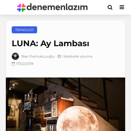
TEKNOLOJI
LUNA: Ay Lambası
1 dakikalık okuma
İlker Pamukçuoğlu
17/02/2019