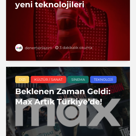
yeni teknolojileri
3 dakikalık okuma
denemenlazım
DIZI
KÜLTÜR / SANAT
SINEMA
TEKNOLOJI
Beklenen Zaman Geldi:
Max Artık Türkiye’de!