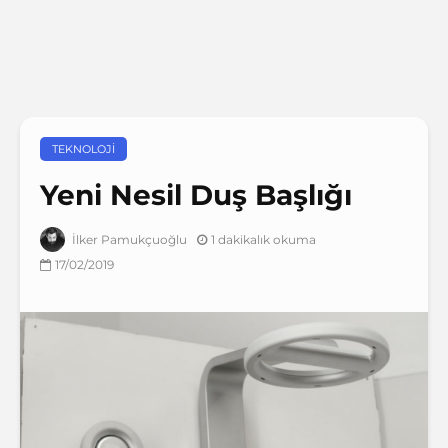
TEKNOLOJI
Yeni Nesil Duş Başlığı
1 dakikalık okuma
İlker Pamukçuoğlu
17/02/2019