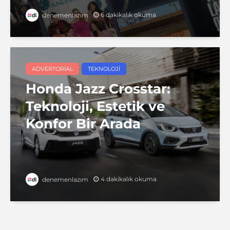
6 dakikalık okuma
denemenlazım
ADVERTORIAL
TEKNOLOJI
Honda Jazz Crosstar:
Teknoloji, Estetik ve
Konfor Bir Arada
4 dakikalık okuma
denemenlazım