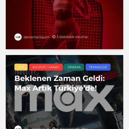
3 dakikalık okuma
denemenlazım
DIZI
KÜLTÜR / SANAT
SINEMA
TEKNOLOJI
Beklenen Zaman Geldi:
Max Artık Türkiye’de!
6 dakikalık okuma