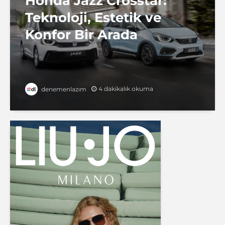
Honda Jazz Crosstar:
Teknoloji, Estetik ve
Konfor Bir Arada
4 dakikalık okuma
denemenlazım