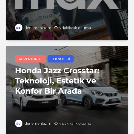
6 dakikalık okuma
denemenlazım
ADVERTORIAL
TEKNOLOJI
Honda Jazz Crosstar:
Teknoloji, Estetik ve
Konfor Bir Arada
4 dakikalık okuma
denemenlazım