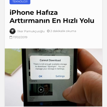
TEKNOLOJI
iPhone Hafıza
Arttırmanın En Hızlı Yolu
2 dakikalık okuma
İlker Pamukçuoğlu
17/02/2019