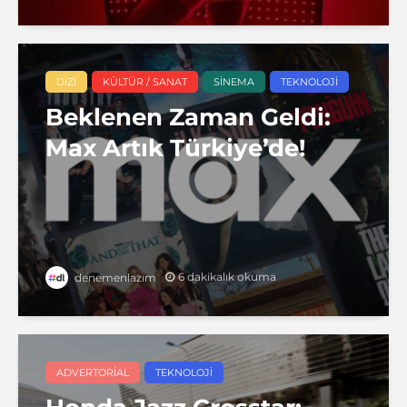
DIZI
KÜLTÜR / SANAT
SINEMA
TEKNOLOJI
Beklenen Zaman Geldi:
Max Artık Türkiye’de!
6 dakikalık okuma
denemenlazım
ADVERTORIAL
TEKNOLOJI