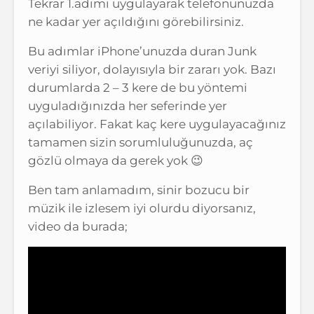
Tekrar 1.adımı uygulayarak telefonunuzda
ne kadar yer açıldığını görebilirsiniz.
Bu adımlar iPhone’unuzda duran Junk
veriyi siliyor, dolayısıyla bir zararı yok. Bazı
durumlarda 2 – 3 kere de bu yöntemi
uyguladığınızda her seferinde yer
açılabiliyor. Fakat kaç kere uygulayacağınız
tamamen sizin sorumluluğunuzda, aç
gözlü olmaya da gerek yok 😉
Ben tam anlamadım, sinir bozucu bir
müzik ile izlesem iyi olurdu diyorsanız,
video da burada;