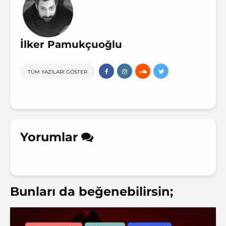
İlker Pamukçuoğlu
TÜM YAZILARI GÖSTER
Yorumlar
Bunları da beğenebilirsin;