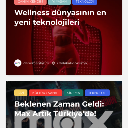
CANIM KENDIM
İYI YAŞAM
TEKNOLOJI
Wellness dünyasının en
yeni teknolojileri
3 dakikalık okuma
denemenlazım
DIZI
KÜLTÜR / SANAT
SINEMA
TEKNOLOJI
Beklenen Zaman Geldi:
Max Artık Türkiye’de!