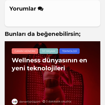
Yorumlar
Bunları da beğenebilirsin;
CANIM KENDIM
İYI YAŞAM
TEKNOLOJI
Wellness dünyasının en
yeni teknolojileri
3 dakikalık okuma
denemenlazım