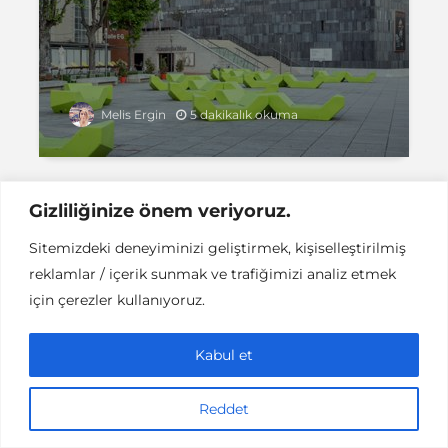
5 dakikalık okuma
Melis Ergin
Gizliliğinize önem veriyoruz.
Sitemizdeki deneyiminizi geliştirmek, kişiselleştirilmiş
Instant DCPC © Her Hakkı Saklıdır |
İLETİŞİM
reklamlar / içerik sunmak ve trafiğimizi analiz etmek
This work is licensed under a
Creative
Commons Attribution-NonCommercial-NoDerivatives 4.0
için çerezler kullanıyoruz.
International License
.
Kabul et
Reddet