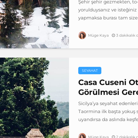
Şehir şehir gezmekten, to
yorulduysanız ve isteğiniz 
yapmaksa burası tam size g
3 dakikalık
Müge Kaya
SEYAHAT
Casa Cuseni Ote
Görülmesi Gere
Sicilya’ya seyahat edenle
Taormina ilk başta yokuş so
uyandırsa da aslında keşfedi
2 dakikalık
Müge Kaya