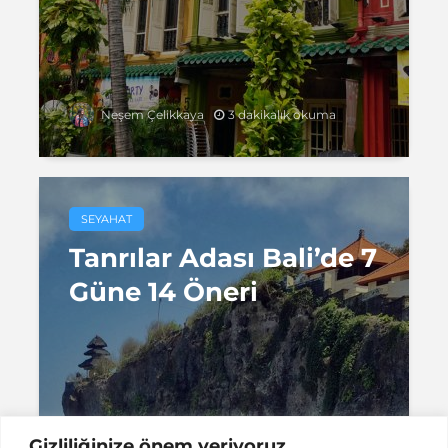
3 dakikalık okuma
Neşem Çelikkaya
SEYAHAT
Tanrılar Adası Bali’de 7
Güne 14 Öneri
2 dakikalık okuma
Neşem Çelikkaya
Gizliliğinize önem veriyoruz.