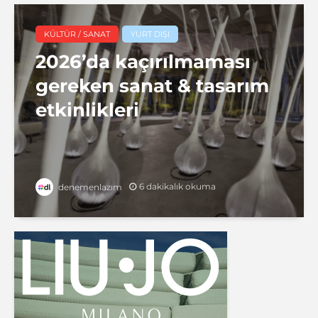
KÜLTÜR / SANAT
YURT DIŞI
2026’da kaçırılmaması
gereken sanat & tasarım
etkinlikleri
6 dakikalık okuma
denemenlazım