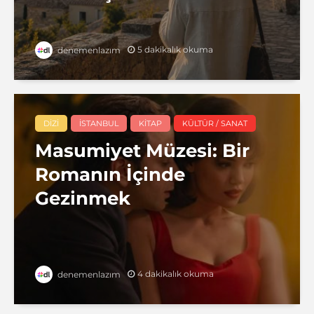
5 dakikalık okuma
denemenlazım
DIZI
İSTANBUL
KITAP
KÜLTÜR / SANAT
Masumiyet Müzesi: Bir
Romanın İçinde
Gezinmek
4 dakikalık okuma
denemenlazım