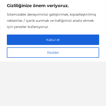
Gizliliğinize önem veriyoruz.
Sitemizdeki deneyiminizi geliştirmek, kişiselleştirilmiş
reklamlar / içerik sunmak ve trafiğimizi analiz etmek
KÜLTÜR / SANAT
için çerezler kullanıyoruz.
Bu Bir Aşk Şarkısı Değil
Sergisi
Kabul et
1 dakikalık okuma
17/02/2019
Simay Yılmaz
Reddet