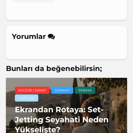
Yorumlar
Bunları da beğenebilirsin;
KÜLTÜR / SANAT
SEYAHAT
SINEMA
YURT DIŞI
Ekrandan Rotaya: Set-
Jetting Seyahati Neden
Yükselişte?