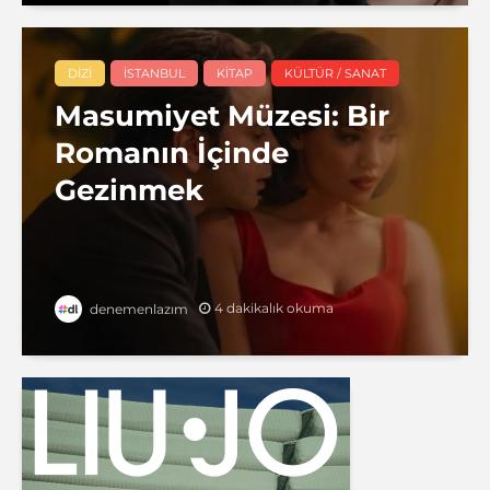
DIZI
İSTANBUL
KITAP
KÜLTÜR / SANAT
Masumiyet Müzesi: Bir
Romanın İçinde
Gezinmek
4 dakikalık okuma
denemenlazım