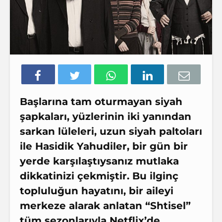
Başlarına tam oturmayan siyah
şapkaları,
yüzlerinin iki
yanından
sarkan
lüleleri, uzun siyah
paltoları
ile Hasidik Yahudiler, bir
gün bir
yerde
karşılaştıysanız mutlaka
dikkatinizi
çekmiştir. Bu
ilginç
topluluğun hayatını, bir aileyi
merkeze alarak anlatan “Shtisel”
tüm sezonlarıyla Netflix’de