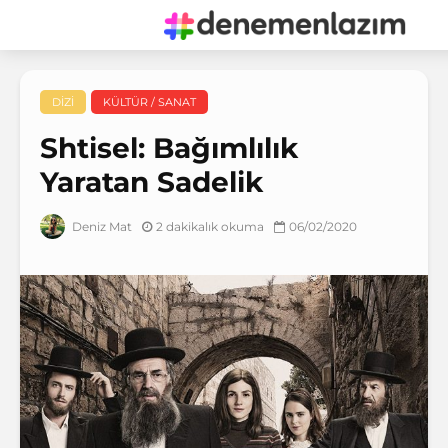
DIZI
KÜLTÜR / SANAT
Shtisel: Bağımlılık
Yaratan Sadelik
2 dakikalık okuma
06/02/2020
Deniz Mat