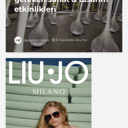
etkinlikleri
6 dakikalık okuma
denemenlazım