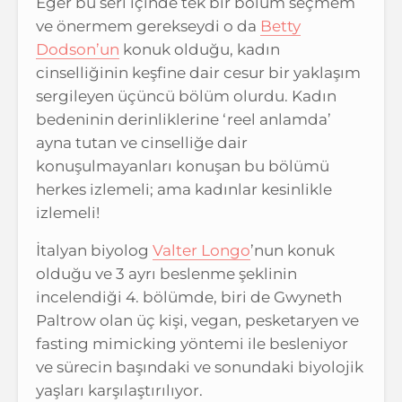
Eğer bu seri içinde tek bir bölüm seçmem
ve önermem gerekseydi o da
Betty
Dodson’un
konuk olduğu, kadın
cinselliğinin keşfine dair cesur bir yaklaşım
sergileyen üçüncü bölüm olurdu. Kadın
bedeninin derinliklerine ‘reel anlamda’
ayna tutan ve cinselliğe dair
konuşulmayanları konuşan bu bölümü
herkes izlemeli; ama kadınlar kesinlikle
izlemeli!
İtalyan biyolog
Valter Longo
’nun konuk
olduğu ve 3 ayrı beslenme şeklinin
incelendiği 4. bölümde, biri de Gwyneth
Paltrow olan üç kişi, vegan, pesketaryen ve
fasting mimicking yöntemi ile besleniyor
ve sürecin başındaki ve sonundaki biyolojik
yaşları karşılaştırılıyor.