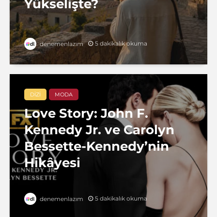
Yükselişte?
5 dakikalık okuma
denemenlazım
DIZI
MODA
Love Story: John F.
Kennedy Jr. ve Carolyn
Bessette-Kennedy’nin
Hikâyesi
5 dakikalık okuma
denemenlazım