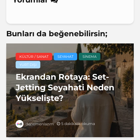
Bunları da beğenebilirsin;
KÜLTÜR / SANAT
SEYAHAT
SINEMA
YURT DIŞI
Ekrandan Rotaya: Set-
Jetting Seyahati Neden
Yükselişte?
5 dakikalık okuma
denemenlazım