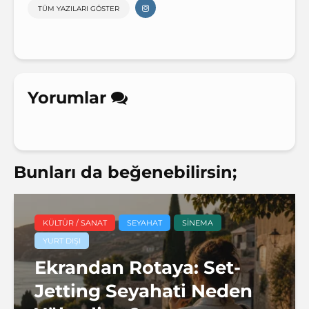
TÜM YAZILARI GÖSTER
Yorumlar
Bunları da beğenebilirsin;
KÜLTÜR / SANAT
SEYAHAT
SINEMA
YURT DIŞI
Ekrandan Rotaya: Set-
Jetting Seyahati Neden