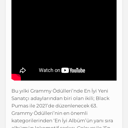
Bu yılki Grammy Ödülleri’nde En İyi Yeni
Sanatçı adaylarından biri olan ikili; Black
Pumas ile 2021’de düzenlenecek 63.
Grammy Ödülleri’nin en önemli
kategorilerinden ‘En İyi Albüm’ün yanı sıra
albümün lokomotif şarkısı
Colours
ile ‘En