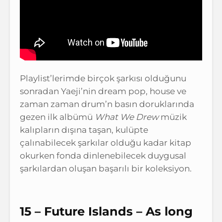
Playlist’lerimde birçok şarkısı olduğunu
sonradan Yaeji’nin dream pop, house ve
zaman zaman drum’n basın doruklarında
gezen ilk albümü
What We Drew
müzik
kalıpların dışına taşan, kulüpte
çalınabilecek şarkılar olduğu kadar kitap
okurken fonda dinlenebilecek duygusal
şarkılardan oluşan başarılı bir koleksiyon.
15 – Future Islands – As long