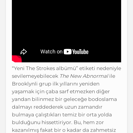
“Yeni The Strokes albümü” etiketi nedeniyle
sevilemeyebilecek
The New Abnormal
ile
Brooklynli grup ilk yıllarını yeniden
yaşamak için çaba sarf etmezken diğer
yandan bilinmez bir geleceğe bodoslama
dalmayı reddederek uzun zamandır
bulmaya çalıştıkları temiz bir orta yolda
bulduğunu hissettiriyor. Bu, hem zor
kazanılmış fakat bir o kadar da zahmetsiz