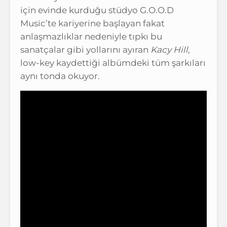
için evinde kurduğu stüdyo G.O.O.D
Music’te kariyerine başlayan fakat
anlaşmazlıklar nedeniyle tıpkı bu
sanatçalar gibi yollarını ayıran
Kacy Hill
,
low-key kaydettiği albümdeki tüm şarkıları
aynı tonda okuyor.