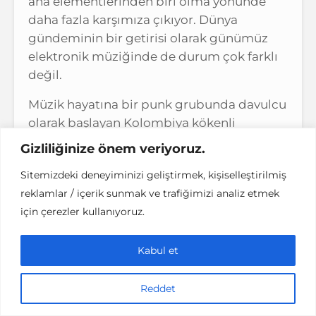
ana elementlerinden biri olma yönünde
daha fazla karşımıza çıkıyor. Dünya
gündeminin bir getirisi olarak günümüz
elektronik müziğinde de durum çok farklı
değil.
Müzik hayatına bir punk grubunda davulcu
olarak başlayan Kolombiya kökenli
Brooklyn vatandaşı
Ela
Minus
, tekno
Gizliliğinize önem veriyoruz.
partilerin cazibesine kapıldıktan sonra tarz
Sitemizdeki deneyiminizi geliştirmek, kişiselleştirilmiş
olarak elektronik müziğe yöneliyor.
reklamlar / içerik sunmak ve trafiğimizi analiz etmek
Kraftwerk ve ilk dönem Daft Punk’tan
için çerezler kullanıyoruz.
esinlenerek ses makinelerine içli dışlı
oluyor ve güncel soundunun temellerini
Kabul et
burada atıyor. Bugün geldiği son noktada
ise ilk albümünde DAW yazılımla üretilen
tek bir ses kullanmadan kendi evinde ve
Reddet
kendi imkanlarıyla
Acts of Rebellion’ı