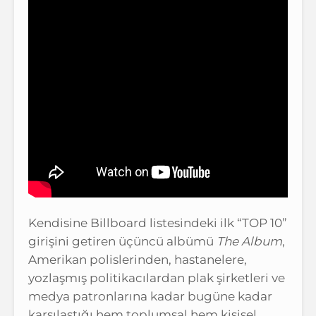
Kendisine Billboard listesindeki ilk “TOP 10”
girişini getiren üçüncü albümü
The Album
,
Amerikan polislerinden, hastanelere,
yozlaşmış politikacılardan plak şirketleri ve
medya patronlarına kadar bugüne kadar
karşılaştığı hem toplumsal hem kişisel