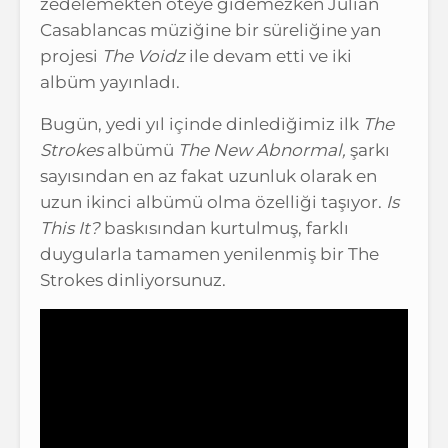
zedelemekten öteye gidemezken Julian
Casablancas müziğine bir süreliğine yan
projesi
The Voidz
ile devam etti ve iki
albüm yayınladı.
Bugün, yedi yıl içinde dinlediğimiz ilk
The
Strokes
albümü
The New Abnormal,
şarkı
sayısından en az fakat uzunluk olarak en
uzun ikinci albümü olma özelliği taşıyor.
Is
This It?
baskısından kurtulmuş, farklı
duygularla tamamen yenilenmiş bir The
Strokes dinliyorsunuz.