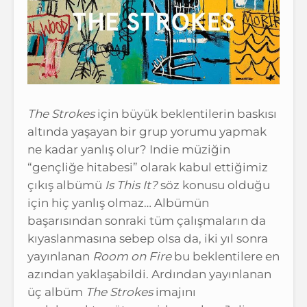
The Strokes
için büyük beklentilerin baskısı
altında yaşayan bir grup yorumu yapmak
ne kadar yanlış olur? Indie müziğin
“gençliğe hitabesi” olarak kabul ettiğimiz
çıkış albümü
Is This It?
söz konusu olduğu
için hiç yanlış olmaz… Albümün
başarısından sonraki tüm çalışmaların da
kıyaslanmasına sebep olsa da, iki yıl sonra
yayınlanan
Room on Fire
bu beklentilere en
azından yaklaşabildi. Ardından yayınlanan
üç albüm
The Strokes
imajını