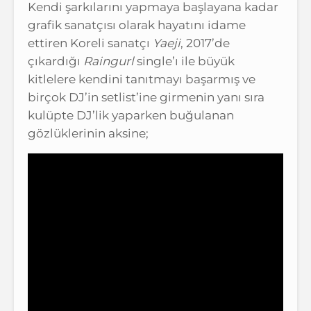
Kendi şarkılarını yapmaya başlayana kadar
grafik sanatçısı olarak hayatını idame
ettiren Koreli sanatçı
Yaeji
, 2017’de
çıkardığı
Raingurl
single’ı ile büyük
kitlelere kendini tanıtmayı başarmış ve
birçok DJ’in setlist’ine girmenin yanı sıra
kulüpte DJ’lik yaparken buğulanan
gözlüklerinin aksine;