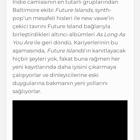
Indie camiasının en tutarlı gruplarından
Baltimore ekibi
Future Islands
, synth-
pop’un mesafeli hisleri ile new vawe’in
çekici tavrını Future Island bağlarıyla
birleştirdikleri altıncı albümleri
As Long As
You Are
ile geri döndü. Kariyerlerinin bu
aşamasında,
Future Islands
‘ın kanıtlayacak
hiçbir şeyleri yok, fakat buna rağmen her
yeni kayıtlarında daha iyisini çıkarmaya
çalışıyorlar ve dinleyicilerine eski
duygularına bakmanın yeni yollarını
sağlıyorlar.