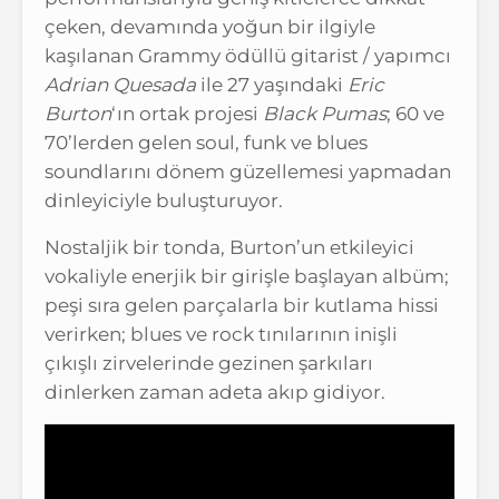
çeken, devamında yoğun bir ilgiyle
kaşılanan Grammy ödüllü gitarist / yapımcı
Adrian Quesada
ile 27 yaşındaki
Eric
Burton
‘ın ortak projesi
Black Pumas
; 60 ve
70’lerden gelen soul, funk ve blues
soundlarını dönem güzellemesi yapmadan
dinleyiciyle buluşturuyor.
Nostaljik bir tonda, Burton’un etkileyici
vokaliyle enerjik bir girişle başlayan albüm;
peşi sıra gelen parçalarla bir kutlama hissi
verirken; blues ve rock tınılarının inişli
çıkışlı zirvelerinde gezinen şarkıları
dinlerken zaman adeta akıp gidiyor.