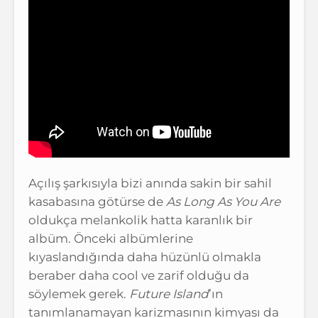
Açılış şarkısıyla bizi anında sakin bir sahil
kasabasına götürse de
As Long As You Are
oldukça melankolik hatta karanlık bir
albüm. Önceki albümlerine
kıyaslandığında daha hüzünlü olmakla
beraber daha cool ve zarif olduğu da
söylemek gerek.
Future Island
’ın
tanımlanamayan karizmasının kimyası da