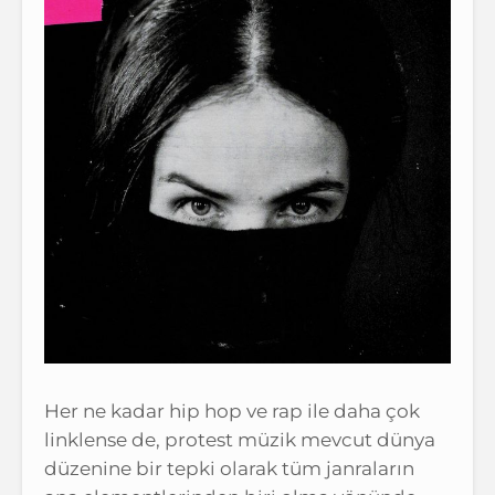
Her ne kadar hip hop ve rap ile daha çok
linklense de, protest müzik mevcut dünya
düzenine bir tepki olarak tüm janraların