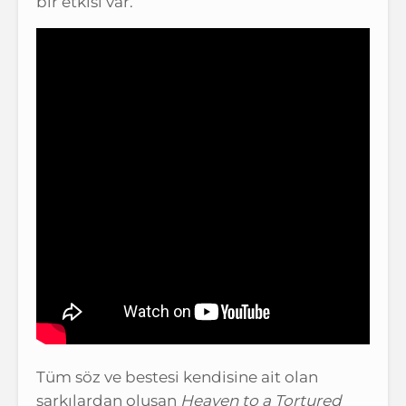
bir etkisi var.
Tüm söz ve bestesi kendisine ait olan
şarkılardan oluşan
Heaven to a Tortured