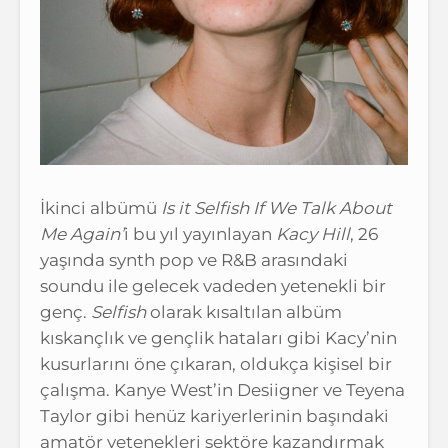
İkinci albümü
Is it Selfish If We Talk About
Me Again’
i bu yıl yayınlayan
Kacy Hill
, 26
yaşında synth pop ve R&B arasındaki
soundu ile gelecek vadeden yetenekli bir
genç.
Selfish
olarak kısaltılan albüm
kıskançlık ve gençlik hataları gibi Kacy’nin
kusurlarını öne çıkaran, oldukça kişisel bir
çalışma. Kanye West’in Desiigner ve Teyena
Taylor gibi henüz kariyerlerinin başındaki
amatör yetenekleri sektöre kazandırmak