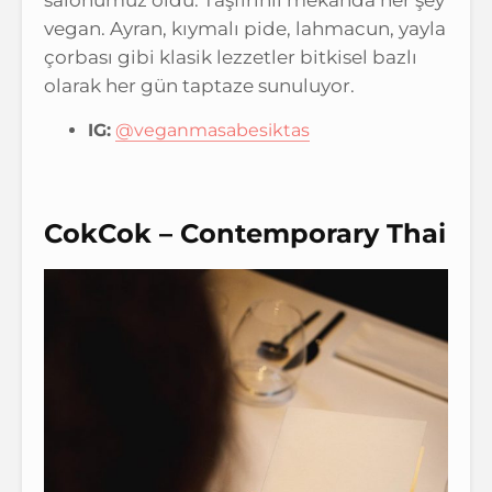
salonumuz oldu. Taşfırınlı mekanda her şey
vegan. Ayran, kıymalı pide, lahmacun, yayla
çorbası gibi klasik lezzetler bitkisel bazlı
olarak her gün taptaze sunuluyor.
IG:
@veganmasabesiktas
CokCok – Contemporary Thai