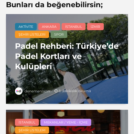
Bunları da beğenebilirsin;
AKTIVITE
ANKARA
İSTANBUL
İZMIR
ŞEHIR LISTELERI
SPOR
Padel Rehberi: Türkiye’de
Padel Kortları ve
Kulüpleri
6 dakikalık okuma
denemenlazım
İSTANBUL
MEKANLAR / YEME - İÇME
ŞEHIR LISTELERI