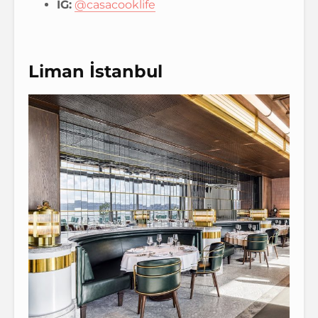
IG:
@casacooklife
Liman İstanbul