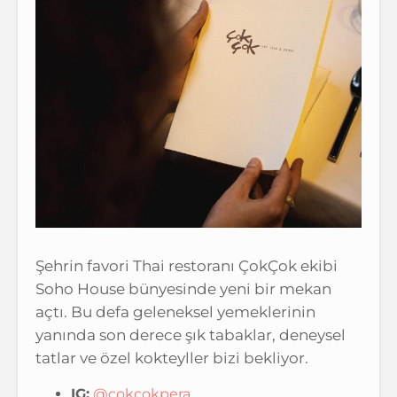
Şehrin favori Thai restoranı ÇokÇok ekibi
Soho House bünyesinde yeni bir mekan
açtı. Bu defa geleneksel yemeklerinin
yanında son derece şık tabaklar, deneysel
tatlar ve özel kokteyller bizi bekliyor.
IG:
@cokcokpera