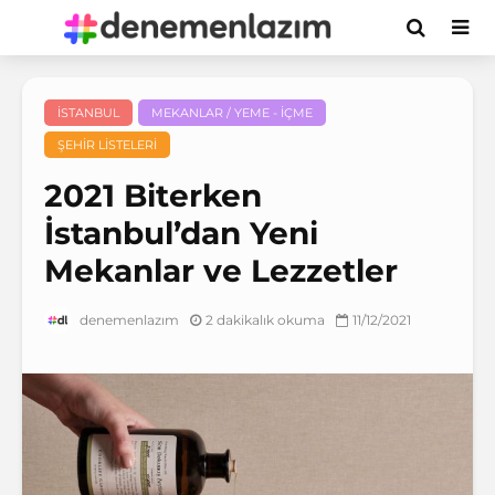
İSTANBUL
MEKANLAR / YEME - İÇME
ŞEHIR LISTELERI
2021 Biterken
İstanbul’dan Yeni
Mekanlar ve Lezzetler
2 dakikalık okuma
11/12/2021
denemenlazım