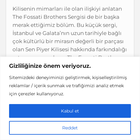
Kilisenin mimarları ile olan ilişkiyi anlatan
The Fossati Brothers Sergisi de bir başka
merak ettiğimiz bölüm. Bu küçük sergi,
İstanbul ve Galata’nın uzun tarihiyle bağlı
çok kültürlü bir mirasın değerli bir parçası
olan Sen Piyer Kilisesi hakkında farkındalığı
artırmayı amaçlıyor. The Fossati Brothers
Gizliliğinize önem veriyoruz.
sergisini Cuma, Cumartesi ve Pazar günleri
14.30-17.30 saatleri arasında ücretsiz olarak
Sitemizdeki deneyiminizi geliştirmek, kişiselleştirilmiş
gezebilirsiniz.
reklamlar / içerik sunmak ve trafiğimizi analiz etmek
için çerezler kullanıyoruz.
Yaşayan Mimari Miras: Tarihi
Kabul et
Beyoğlu Göz Hastanesi
Reddet