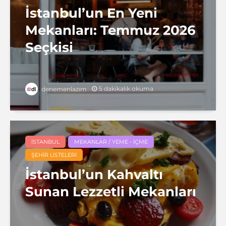
İstanbul’un En Yeni
Mekanları: Temmuz 2026
Seçkisi
5 dakikalık okuma
denemenlazım
İSTANBUL
MEKANLAR / YEME - İÇME
ŞEHIR LISTELERI
İstanbul’un Kahvaltı
Sunan Lezzetli Mekanları