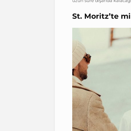
uzun süre dışarıda kalacağı
St. Moritz’te m