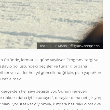
The I.C.E. St. Moritz – ⓒ @giovannigenzini
n üstünde, format iki güne yayılıyor. Program, sergi ve
aşlayıp göl üstündeki geçişler ve turlar gibi daha
arihler ve saatler her yıl güncellendiği için, plan yaparken
 baz almak.
k gerçekten her şeyi değiştiriyor. Günün ilerleyen
ar dokusu daha iyi “okunuyor”, detaylar daha net çıkıyor;
olabiliyor. Kat kat giyinmek, rüzgâra hazırlıklı olmak ve