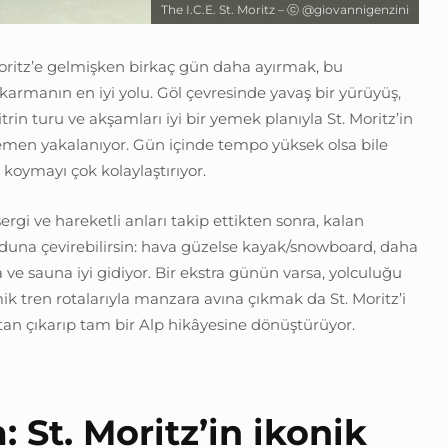
The I.C.E. St. Moritz – ⓒ @giovannigenzini
Moritz’e gelmişken birkaç gün daha ayırmak, bu
ıkarmanın en iyi yolu. Göl çevresinde yavaş bir yürüyüş,
trin turu ve akşamları iyi bir yemek planıyla St. Moritz’in
hemen yakalanıyor. Gün içinde tempo yüksek olsa bile
r koymayı çok kolaylaştırıyor.
sergi ve hareketli anları takip ettikten sonra, kalan
una çevirebilirsin: hava güzelse kayak/snowboard, daha
a ve sauna iyi gidiyor. Bir ekstra günün varsa, yolculuğu
 tren rotalarıyla manzara avına çıkmak da St. Moritz’i
tan çıkarıp tam bir Alp hikâyesine dönüştürüyor.
 St. Moritz’in ikonik