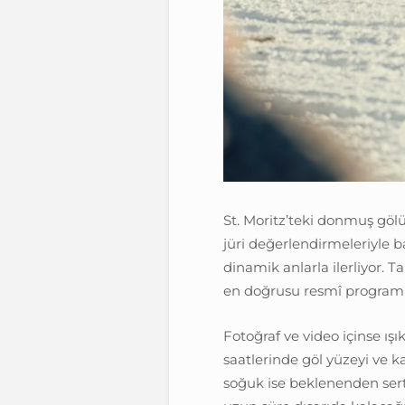
St. Moritz’teki donmuş gölü
jüri değerlendirmeleriyle b
dinamik anlarla ilerliyor. T
en doğrusu resmî programı
Fotoğraf ve video içinse ışı
saatlerinde göl yüzeyi ve k
soğuk ise beklenenden sert 