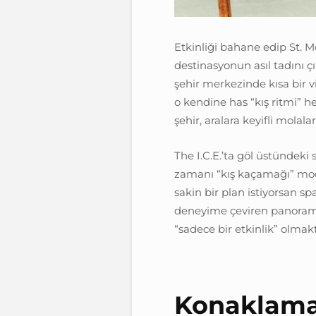
Etkinliği bahane edip St. 
destinasyonun asıl tadını ç
şehir merkezinde kısa bir vi
o kendine has “kış ritmi” 
şehir, aralara keyifli molala
The I.C.E.’ta göl üstündeki 
zamanı “kış kaçamağı” mod
sakin bir plan istiyorsan sp
deneyime çeviren panoramik
“sadece bir etkinlik” olmak
Konaklama: