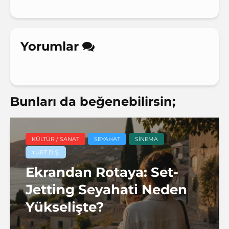
Yorumlar
Bunları da beğenebilirsin;
KÜLTÜR / SANAT
SEYAHAT
SINEMA
YURT DIŞI
Ekrandan Rotaya: Set-
Jetting Seyahati Neden
Yükselişte?