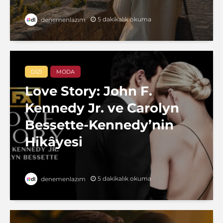
5 dakikalık okuma
denemenlazım
DIZI
MODA
Love Story: John F.
Kennedy Jr. ve Carolyn
Bessette-Kennedy’nin
Hikâyesi
5 dakikalık okuma
denemenlazım