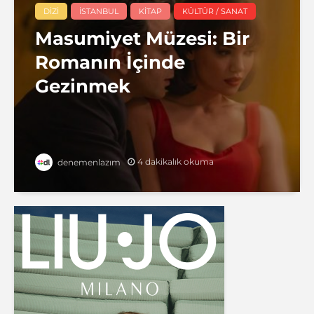
DIZI
İSTANBUL
KITAP
KÜLTÜR / SANAT
Masumiyet Müzesi: Bir
Romanın İçinde
Gezinmek
4 dakikalık okuma
denemenlazım