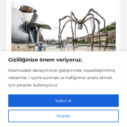
Gizliliğinize önem veriyoruz.
Ünlü Heykeller | Fotoğraf: Getty Images/Karl
Sitemizdeki deneyiminizi geliştirmek, kişiselleştirilmiş
Thomas
reklamlar / içerik sunmak ve trafiğimizi analiz etmek
için çerezler kullanıyoruz.
Louise Bourgeois (1911-2010) çalışmalarının
çoğunda kıskançlık, öfke, korku ve acı dolu
Kabul et
geçen çocukluk kavramlarını halka
yansıtmaya çalışıyor. Tasarladığı Maman
Reddet
heykeli, çalışmaları arasında bir istisna