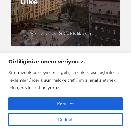
Ülke
3 dakikalık okuma
Aykut Aslantaş
Gizliliğinize önem veriyoruz.
Sitemizdeki deneyiminizi geliştirmek, kişiselleştirilmiş
Instant DCPC © Her Hakkı Saklıdır |
İLETİŞİM
reklamlar / içerik sunmak ve trafiğimizi analiz etmek
This work is licensed under a
Creative
Commons Attribution-NonCommercial-NoDerivatives 4.0
için çerezler kullanıyoruz.
International License
.
Kabul et
Reddet