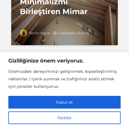
Minimalizmi
Birleştiren Mimar
4 dakikalık okuma
Berfin Bayar
Gizliliğinize önem veriyoruz.
Sitemizdeki deneyiminizi geliştirmek, kişiselleştirilmiş
Instant DCPC © Her Hakkı Saklıdır |
İLETİŞİM
reklamlar / içerik sunmak ve trafiğimizi analiz etmek
This work is licensed under a
Creative
Commons Attribution-NonCommercial-NoDerivatives 4.0
için çerezler kullanıyoruz.
International License
.
Kabul et
Reddet