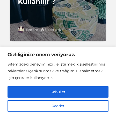
Kullanılır ?
5 dakikalık okuma
Ece Erel
Gizliliğinize önem veriyoruz.
Sitemizdeki deneyiminizi geliştirmek, kişiselleştirilmiş
Instant DCPC © Her Hakkı Saklıdır |
İLETİŞİM
reklamlar / içerik sunmak ve trafiğimizi analiz etmek
This work is licensed under a
Creative
Commons Attribution-NonCommercial-NoDerivatives 4.0
için çerezler kullanıyoruz.
International License
.
Kabul et
Reddet