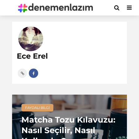
Ece Erel
FAYDALI BILGI
Matcha Tozu Kılavuzu:
Nasıl Seçilir, Nasıl