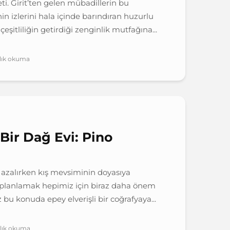
ti. Girit’ten gelen mübadillerin bu
in izlerini hala içinde barındıran huzurlu
şitliliğin getirdiği zenginlik mutfağına...
alık okuma
Bir Dağ Evi: Pino
e azalırken kış mevsiminin doyasıya
t planlamak hepimiz için biraz daha önem
 bu konuda epey elverişli bir coğrafyaya...
alık okuma