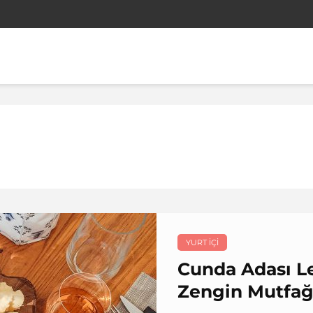
YURT IÇI
Cunda Adası Le
Zengin Mutfağ