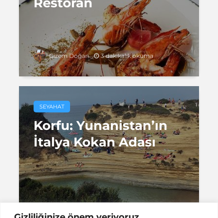
Restoran
3 dakikalık okuma
Gizem Doğan
SEYAHAT
Korfu: Yunanistan’ın
İtalya Kokan Adası
3 dakikalık okuma
Gizem Doğan
Gizliliğinize önem veriyoruz.