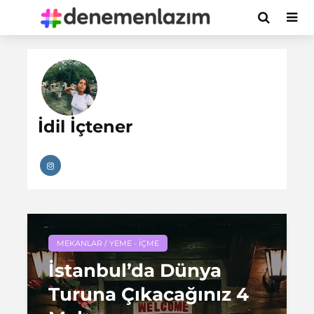
İdil İçtener
MEKANLAR / YEME - İÇME
İstanbul’da Dünya
Turuna Çıkacağınız 4