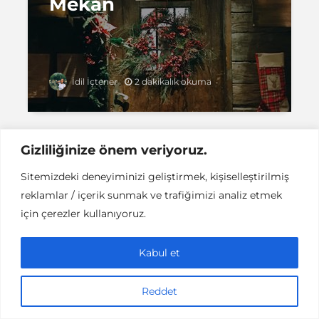
Mekan
2 dakikalık okuma
İdil İçtener
Gizliliğinize önem veriyoruz.
Sitemizdeki deneyiminizi geliştirmek, kişiselleştirilmiş
Instant DCPC © Her Hakkı Saklıdır |
İLETİŞİM
reklamlar / içerik sunmak ve trafiğimizi analiz etmek
This work is licensed under a
Creative
Commons Attribution-NonCommercial-NoDerivatives 4.0
için çerezler kullanıyoruz.
International License
.
Kabul et
Reddet