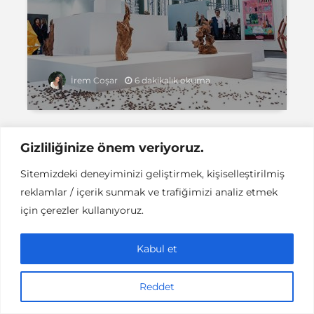
6 dakikalık okuma
İrem Coşar
Gizliliğinize önem veriyoruz.
Sitemizdeki deneyiminizi geliştirmek, kişiselleştirilmiş
Instant DCPC © Her Hakkı Saklıdır |
İLETİŞİM
reklamlar / içerik sunmak ve trafiğimizi analiz etmek
This work is licensed under a
Creative
Commons Attribution-NonCommercial-NoDerivatives 4.0
için çerezler kullanıyoruz.
International License
.
Kabul et
Reddet