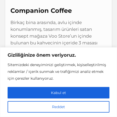
Companion Coffee
Birkaç bina arasında, avlu içinde
konumlanmış, tasarım ürünleri satan
konsept mağaza Voo Store’un içinde
bulunan bu kahvecinin içeride 3 masası
bulunurken dışarı da 2-3 sandalyesi
Gizliliğinize önem veriyoruz.
bulunmakta, fakat yer bulmada sıkıntı
yaşanmıyor. İçimi oldukça kolay olan
Sitemizdeki deneyiminizi geliştirmek, kişiselleştirilmiş
kahvesini mutlaka denemen lazım!
reklamlar / içerik sunmak ve trafiğimizi analiz etmek
için çerezler kullanıyoruz.
Kabul et
Reddet