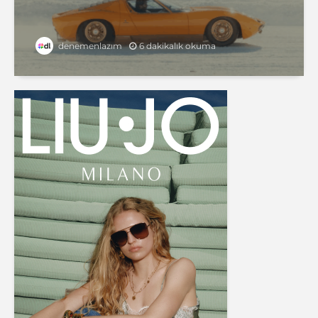
6 dakikalık okuma
denemenlazım