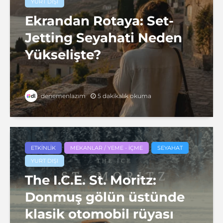
YURT DIŞI
Ekrandan Rotaya: Set-
Jetting Seyahati Neden
Yükselişte?
5 dakikalık okuma
denemenlazım
ETKINLIK
MEKANLAR / YEME - İÇME
SEYAHAT
YURT DIŞI
The I.C.E. St. Moritz:
Donmuş gölün üstünde
klasik otomobil rüyası