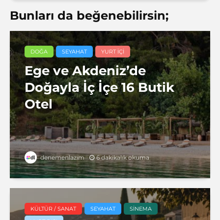
Bunları da beğenebilirsin;
DOĞA
SEYAHAT
YURT IÇI
Ege ve Akdeniz’de
Doğayla İç İçe 16 Butik
Otel
6 dakikalık okuma
denemenlazım
KÜLTÜR / SANAT
SEYAHAT
SINEMA