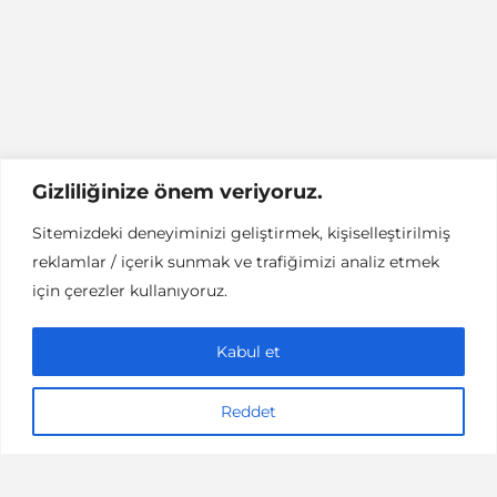
Gizliliğinize önem veriyoruz.
Sitemizdeki deneyiminizi geliştirmek, kişiselleştirilmiş
reklamlar / içerik sunmak ve trafiğimizi analiz etmek
FAYDALI BILGI
İYI YAŞAM
için çerezler kullanıyoruz.
Korona Virüsü ve
Bilinmezlikle Yaşamak
Kabul et
5 dakikalık okuma
Psikolog Ezgi Taboğlu
Reddet
20/03/2020