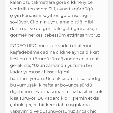
kalan özü talimatlara göre cildine iyice
yedirdikten sonra Elif, aynada gördüğü
şeyin kendisini keyiften gülümsettiğini
söylüyor. Cildinin uygulama bittiği gibi
daha net ve dolgun hale geldiğini açıkça
görmek herkesi tebessüm ettirir sanıyoruz.
FOREO UFO’nun uzun vadeli etkilerini
keşfedebilmek adına cildine ayrıca dikkat
kesilen editörümüzün ağzından anlatmak
gerekirse; “Uzun zamandır yüzümü bu
kadar yumuşak hissettiğimi
hatırlamıyorum. Üstelik cildimin kazandığı
bu yumuşaklık haftalar boyunca sürdü
diyebilirim. Yapması inanılmaz basit ve çok
kısa sürüyor. Bu kadarcık bir işlemin etkisi
çabuk geçer, bir kere daha uygulama
yapayım diye düşünüyorsunuz ancak hiç