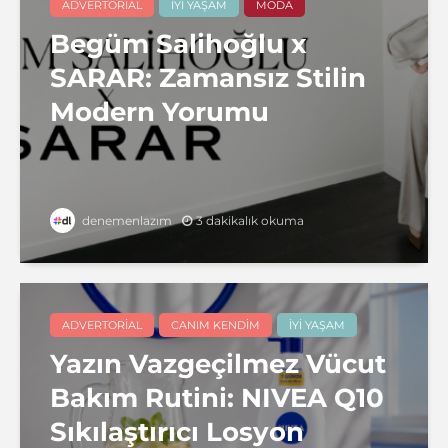
ADVERTORIAL
İYI YAŞAM
MODA
Begüm Salihoğlu x
SARAR: Zamansız Stilin
Modern Yorumu
3 dakikalık okuma
denemenlazım
ADVERTORIAL
CANIM KENDIM
İYI YAŞAM
Yazın Vazgeçilmez Vücut
Bakım Rutini: NIVEA Q10
Sıkılaştırıcı Losyon