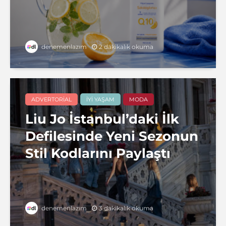
2 dakikalık okuma
denemenlazım
ADVERTORIAL
İYI YAŞAM
MODA
Liu Jo İstanbul’daki İlk
Defilesinde Yeni Sezonun
Stil Kodlarını Paylaştı
3 dakikalık okuma
denemenlazım