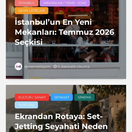
İSTANBUL
MEKANLAR / YEME - İÇME
ŞEHIR LISTELERI
İstanbul’un En Yeni
Mekanları: Temmuz 2026
Seçkisi
5 dakikalık okuma
denemenlazım
KÜLTÜR / SANAT
SEYAHAT
SINEMA
YURT DIŞI
Ekrandan Rotaya: Set-
Jetting Seyahati Neden