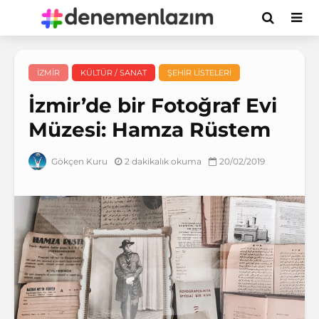
İZMIR
KÜLTÜR / SANAT
ŞEHIR LISTELERI
İzmir’de bir Fotoğraf Evi
Müzesi: Hamza Rüstem
2 dakikalık okuma
20/02/2019
Gökçen Kuru