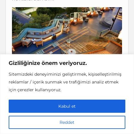
Gizliliğinize önem veriyoruz.
İstanbul Teraslı Mekanlar – Swissotel 16 Roof
Sitemizdeki deneyiminizi geliştirmek, kişiselleştirilmiş
reklamlar / içerik sunmak ve trafiğimizi analiz etmek
Adres:
Vişnezade Mahallesi,
için çerezler kullanıyoruz.
Beşiktaş/Istanbul
Instagram:
@16roof
Kabul et
Reddet
Alexandra Cocktail Bar