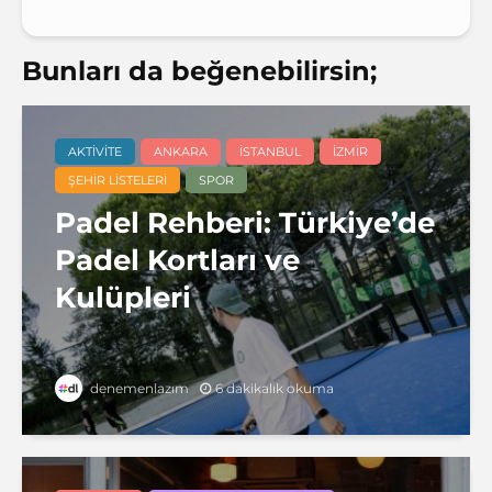
Bunları da beğenebilirsin;
AKTIVITE
ANKARA
İSTANBUL
İZMIR
ŞEHIR LISTELERI
SPOR
Padel Rehberi: Türkiye’de
Padel Kortları ve
Kulüpleri
6 dakikalık okuma
denemenlazım