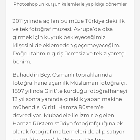
Photoshop’un kurşun kalemlerle yapıldığı dönemler
2011 yılında açılan bu müze Türkiye’deki ilk
ve tek fotoğraf müzesi. Avrupa’da olsa
girmek için kuyruk bekleyeceğimiz
klişesini de eklemeden geçemeyeceğim.
Doğru tahmin giriş ücretsiz ve tek ziyaretçi
benim.
Bahaddin Bey, Osmanlı topraklarında
fotoğrafhane açan ilk Müslüman fotoğrafçı,
1897 yılında Girit’te kurduğu fotoğrafhaneyi
12 yıl sonra yanında çıraklık yapan makine
mühendisi Giritli Hamza Rüstem’e
devrediyor. Mübadele ile İzmir’e gelen
Hamza Rüstem stüdyo fotoğrafçılığına ek
olarak fotoğraf malzemeleri de alıp satıyor
ve 1931’de İzmir’de “Hamza Rüstem