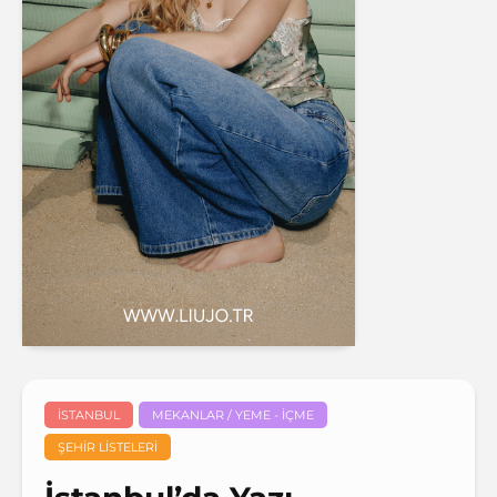
İSTANBUL
MEKANLAR / YEME - İÇME
ŞEHIR LISTELERI