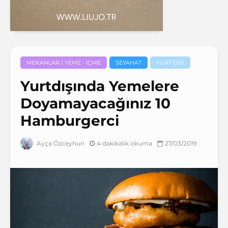
MEKANLAR / YEME - İÇME
SEYAHAT
YURT DIŞI
Yurtdışında Yemelere
Doyamayacağınız 10
Hamburgerci
4 dakikalık okuma
27/03/2019
Ayça Özceyhun