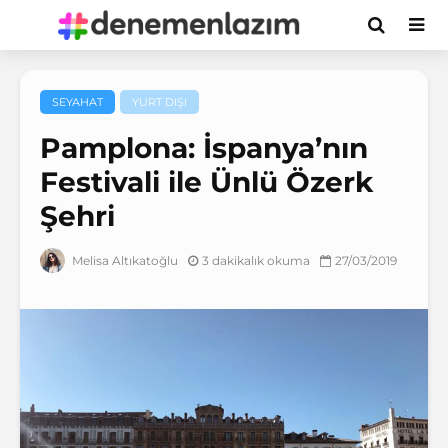
SEYAHAT
YURT DIŞI
Pamplona: İspanya’nın
Festivali ile Ünlü Özerk
Şehri
3 dakikalık okuma
27/03/2019
Melisa Altıkatoğlu