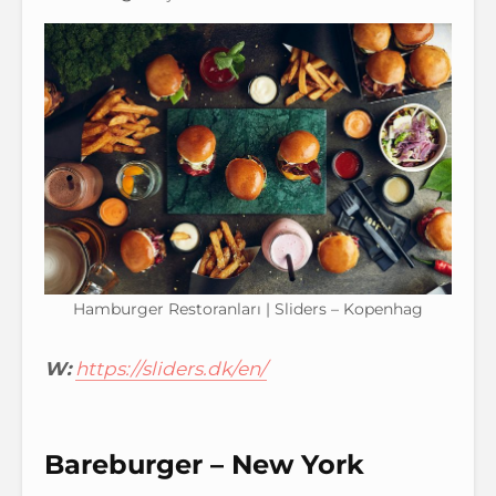
Hamburger Restoranları | Sliders – Kopenhag
W:
https://sliders.dk/en/
Bareburger – New York