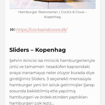
Hamburger Restoranları | Cock’s & Cows –
Kopenhag
W:
https://cocksandcows.dk/
Sliders – Kopenhag
Şehrin ikincisi ise minicik hamburgerleriyle
ünlü ve tamamen tesadüfen kapısındaki
sıraya inanamayıp neler oluyor burada diye
girdiğimiz Sliders. 3 seçenekli menüsüyle
hamburger yeni bir soluk getirmişler.Şarap
sosunda bekletilmiş etle yapılmış
hamburgeri ve ördek etinden yaptıkları
hamburgeri çok leziz…