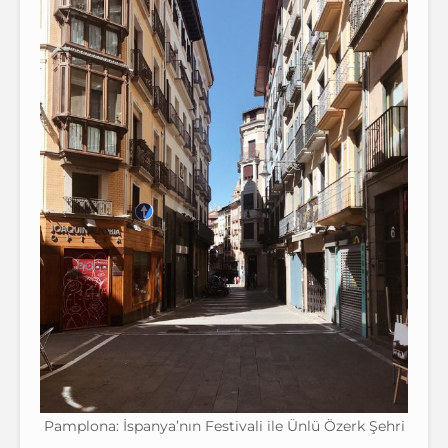
Pamplona: İspanya’nın Festivali ile Ünlü Özerk Şehri