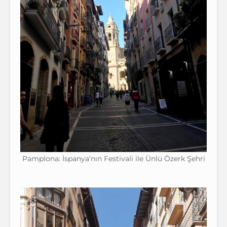
Pamplona: İspanya’nın Festivali ile Ünlü Özerk Şehri