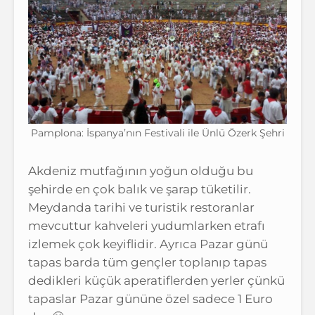
Pamplona: İspanya’nın Festivali ile Ünlü Özerk Şehri
Akdeniz mutfağının yoğun olduğu bu
şehirde en çok balık ve şarap tüketilir.
Meydanda tarihi ve turistik restoranlar
mevcuttur kahveleri yudumlarken etrafı
izlemek çok keyiflidir. Ayrıca Pazar günü
tapas barda tüm gençler toplanıp tapas
dedikleri küçük aperatiflerden yerler çünkü
tapaslar Pazar gününe özel sadece 1 Euro