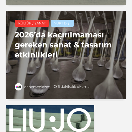
KÜLTÜR / SANAT
YURT DIŞI
2026’da kaçırılmaması
gereken sanat & tasarım
etkinlikleri
6 dakikalık okuma
denemenlazım