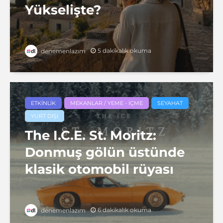
Yükselişte?
5 dakikalık okuma
denemenlazım
ETKINLIK
MEKANLAR / YEME - İÇME
SEYAHAT
YURT DIŞI
The I.C.E. St. Moritz:
Donmuş gölün üstünde
klasik otomobil rüyası
6 dakikalık okuma
denemenlazım