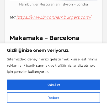
Hamburger Restoranları | Byron – Londra
W:
https://www.byronhamburgers.com/
Makamaka – Barcelona
Yeme içme üzerine kitap yazabilirim bu
Gizliliğinize önem veriyoruz.
şehir için. Ama her gittiğimde değişmeyen
Sitemizdeki deneyiminizi geliştirmek, kişiselleştirilmiş
adresim MakaMaka burger. Plaja doğru
reklamlar / içerik sunmak ve trafiğimizi analiz etmek
yönelirken size anında cezbediyor aman
için çerezler kullanıyoruz.
göbeğim çıkarsa çıksın diyerek
dalıyorsunuz içeri 🙂 Çekinmeyin dalın
Kabul et
bence, çekeriz göbekleri içeri sorun değil…
Reddet