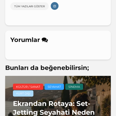
TÜM YAZILARI GÖSTER
Yorumlar
Bunları da beğenebilirsin;
KÜLTÜR / SANAT
SEYAHAT
SINEMA
YURT DIŞI
Ekrandan Rotaya: Set-
Jetting Seyahati Neden