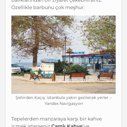
balıklarından bir ziyafet çekebilirsiniz.
Özellikle barbunu çok meşhur.
Şehirden Kaçış: istanbula yakın gezilecek yerler –
Yandex Navigasyon
Tepelerden manzaraya karşı bir kahve
içmek isterseniz
Çamlı Kahve
’ye