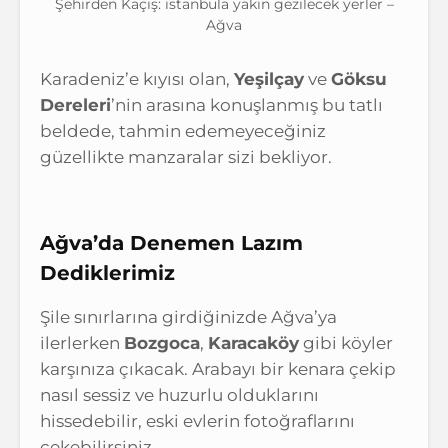
Şehirden Kaçış: istanbula yakın gezilecek yerler –
Ağva
Karadeniz’e kıyısı olan,
Yeşilçay
ve
Göksu
Dereleri
’nin arasına konuşlanmış bu tatlı
beldede, tahmin edemeyeceğiniz
güzellikte manzaralar sizi bekliyor.
Ağva’da Denemen Lazım
Dediklerimiz
Şile sınırlarına girdiğinizde Ağva’ya
ilerlerken
Bozgoca
,
Karacaköy
gibi köyler
karşınıza çıkacak. Arabayı bir kenara çekip
nasıl sessiz ve huzurlu olduklarını
hissedebilir, eski evlerin fotoğraflarını
çekebilirsiniz.