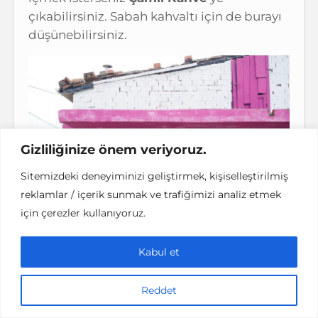
çıkabilirsiniz. Sabah kahvaltı için de burayı
düşünebilirsiniz.
Gizliliğinize önem veriyoruz.
Sitemizdeki deneyiminizi geliştirmek, kişiselleştirilmiş
reklamlar / içerik sunmak ve trafiğimizi analiz etmek
için çerezler kullanıyoruz.
Kabul et
Şehirden Kaçış: istanbula yakın gezilecek yerler –
Tirilye Kadınlar Kooperatifi
Reddet
Tepelere çıkmışken mutlaka