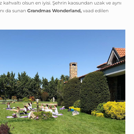
 kahvaltı olsun en iyisi. Şehrin kaosundan uzak ve aynı
nı da sunan
Grandmas Wonderland,
vaad edilen