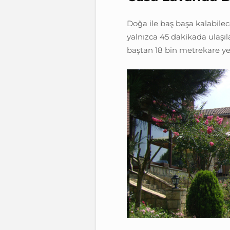
Doğa ile baş başa kalabilec
yalnızca 45 dakikada ulaşıl
baştan 18 bin metrekare yeş