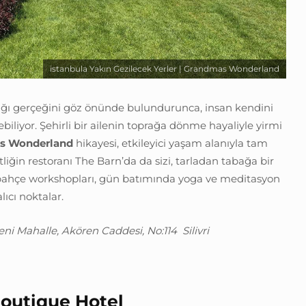
istanbula Yakın Gezilecek Yerler | Grandmas Wonderland
ğı gerçeğini göz önünde bulundurunca, insan kendini
iliyor. Şehirli bir ailenin toprağa dönme hayaliyle yirmi
s Wonderland
hikayesi, etkileyici yaşam alanıyla tam
liğin restoranı The Barn’da da sizi, tarladan tabağa bir
bahçe workshopları, gün batımında yoga ve meditasyon
lıcı noktalar.
Yeni Mahalle, Akören Caddesi, No:114 Silivri
outique Hotel