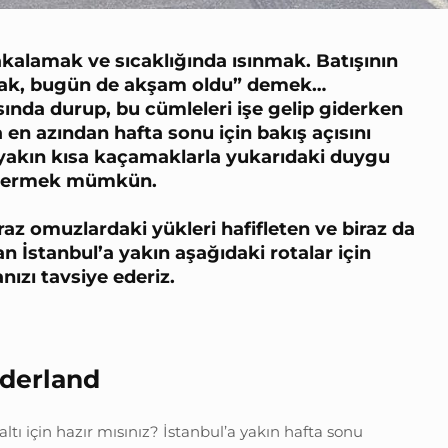
alamak ve sıcaklığında ısınmak. Batışının
“Bak, bugün de akşam oldu” demek…
ında durup, bu cümleleri işe gelip giderken
 en azından hafta sonu için bakış açısını
a yakın kısa kaçamaklarla yukarıdaki duygu
 vermek mümkün.
iraz omuzlardaki yükleri hafifleten ve biraz da
n İstanbul’a yakın aşağıdaki rotalar için
ızı tavsiye ederiz.
derland
ltı için hazır mısınız? İstanbul’a yakın hafta sonu