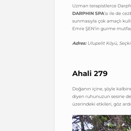
Uzman terapistlerce Darph
DARPHIN SPA
’sı ile de ce
sunmasıyla çok amaçlı kul
Emre ŞEN’in gurme mutfağı i
Adres:
Ulupelit Köyü, Seçkin
Ahali 279
Doğanın içine, şöyle kalbi
diyen ruhunuzun sesine de 
üzerindeki etkileri, göz ard