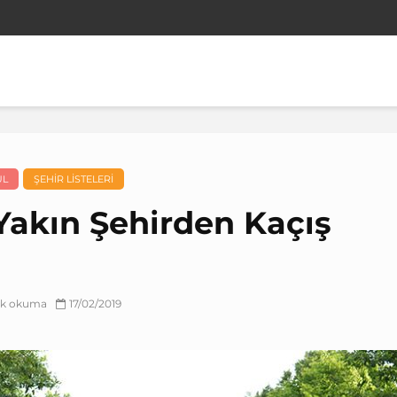
UL
ŞEHIR LISTELERI
 Yakın Şehirden Kaçış
lık okuma
17/02/2019