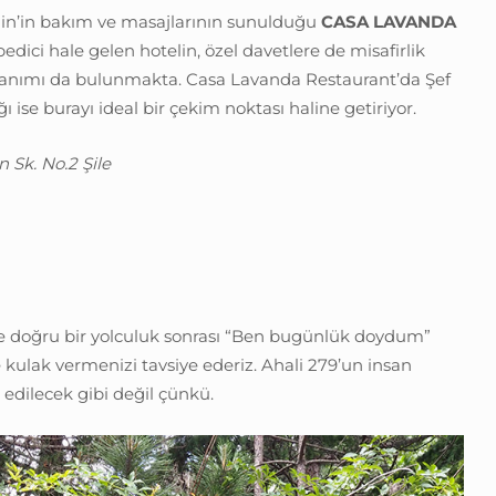
in’in bakım ve masajlarının sunulduğu
CASA LAVANDA
zbedici hale gelen hotelin, özel davetlere de misafirlik
lanımı da bulunmakta. Casa Lavanda Restaurant’da Şef
se burayı ideal bir çekim noktası haline getiriyor.
 Sk. No.2 Şile
ne doğru bir yolculuk sonrası “Ben bugünlük doydum”
kulak vermenizi tavsiye ederiz. Ahali 279’un insan
ı edilecek gibi değil çünkü.