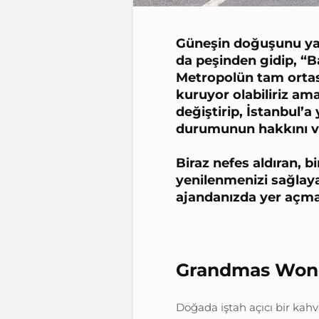
Güneşin doğuşunu yak
da peşinden gidip, 
Metropolün tam ortas
kuruyor olabiliriz ama
değiştirip, İstanbul’
durumunun hakkını
Biraz nefes aldıran, b
yenilenmenizi sağlaya
ajandanızda yer açman
Grandmas Won
Doğada iştah açıcı bir kahva