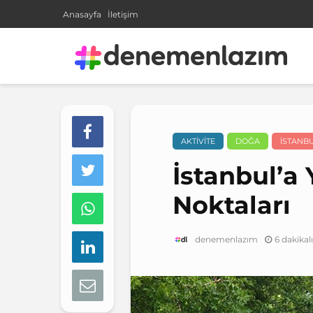
Anasayfa
İletişim
AKTIVITE
DOĞA
İSTANB
İstanbul’a
Noktaları
6 dakika
denemenlazım