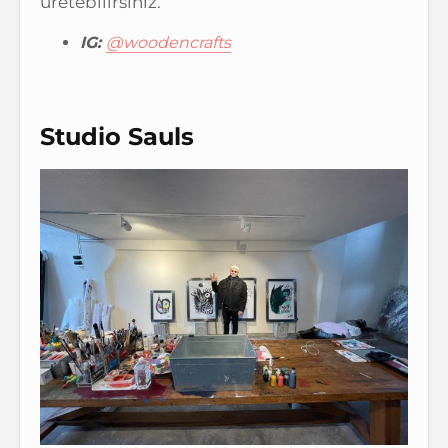
üretebilirsiniz.
IG:
@woodencrafts
Studio Sauls