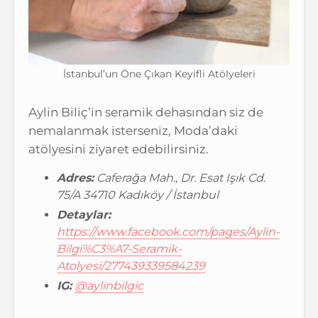
İstanbul’un Öne Çıkan Keyifli Atölyeleri
Aylin Biliç’in seramik dehasından siz de
nemalanmak isterseniz, Moda’daki
atölyesini ziyaret edebilirsiniz.
Adres:
Caferağa Mah., Dr. Esat Işık Cd.
75/A 34710 Kadıköy / İstanbul
Detaylar:
https://www.facebook.com/pages/Aylin-
Bilgi%C3%A7-Seramik-
Atolyesi/277439339584239
IG:
@aylinbilgic