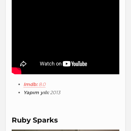
Imdb:
8.0
Yapım yılı:
2013
Ruby Sparks