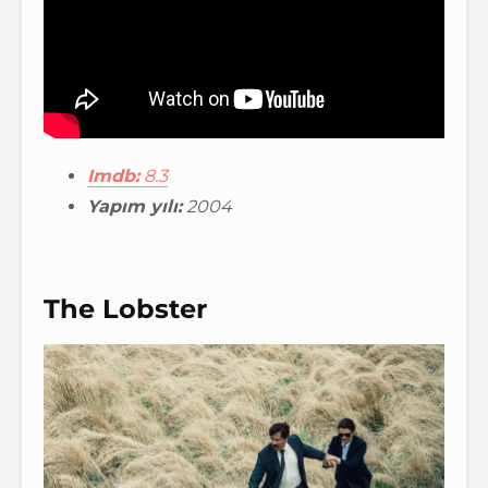
Imdb:
8.3
Yapım yılı:
2004
The Lobster