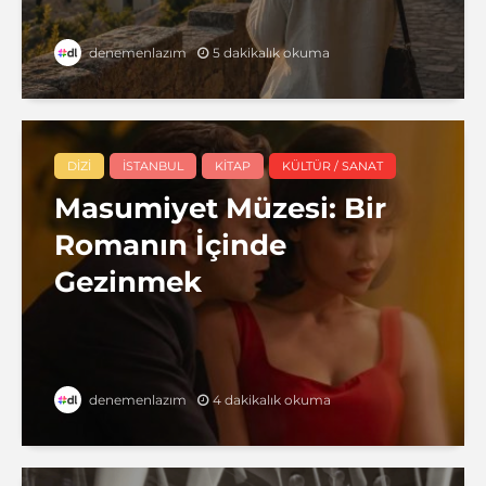
5 dakikalık okuma
denemenlazım
DIZI
İSTANBUL
KITAP
KÜLTÜR / SANAT
Masumiyet Müzesi: Bir
Romanın İçinde
Gezinmek
4 dakikalık okuma
denemenlazım