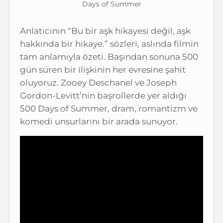
Days of Summer
Anlatıcının “Bu bir aşk hikayesi değil, aşk
hakkında bir hikaye.” sözleri, aslında filmin
tam anlamıyla özeti. Başından sonuna 500
gün süren bir ilişkinin her evresine şahit
oluyoruz. Zooey Deschanel ve Joseph
Gordon-Levitt’nin başrollerde yer aldığı
500 Days of Summer, dram, romantizm ve
komedi unsurlarını bir arada sunuyor.