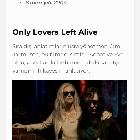
Yapım yılı:
2004
Only Lovers Left Alive
Sıra dışı anlatımların usta yönetmeni Jim
Jarmusch, bu filmde isimleri Adam ve Eve
olan, yüzyıllardır birbirine aşık iki sanatçı
vampirin hikayesini anlatıyor.