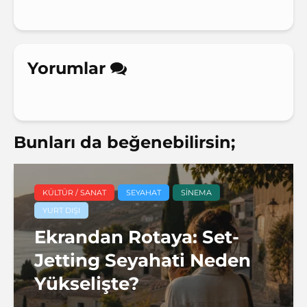
Yorumlar
Bunları da beğenebilirsin;
KÜLTÜR / SANAT
SEYAHAT
SINEMA
YURT DIŞI
Ekrandan Rotaya: Set-
Jetting Seyahati Neden
Yükselişte?