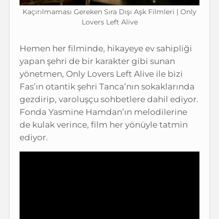
Kaçırılmaması Gereken Sıra Dışı Aşk Filmleri | Only
Lovers Left Alive
Hemen her filminde, hikayeye ev sahipliği
yapan şehri de bir karakter gibi sunan
yönetmen, Only Lovers Left Alive ile bizi
Fas’ın otantik şehri Tanca’nın sokaklarında
gezdirip, varoluşçu sohbetlere dahil ediyor.
Fonda Yasmine Hamdan’ın melodilerine
de kulak verince, film her yönüyle tatmin
ediyor.