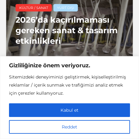
KÜLTÜR / SANAT
YURT DIŞI
2026’da kaçırılmaması
gereken sanat & tasarım
etkinlikleri
Gizliliğinize önem veriyoruz.
6 dakikalık okuma
denemenlazım
Sitemizdeki deneyiminizi geliştirmek, kişiselleştirilmiş
reklamlar / içerik sunmak ve trafiğimizi analiz etmek
için çerezler kullanıyoruz.
Kabul et
Reddet