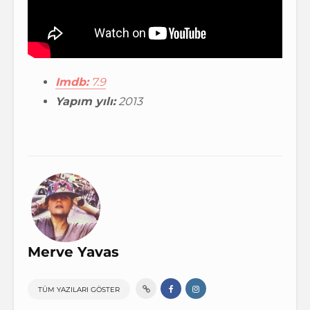
Imdb:
7.9
Yapım yılı:
2013
Merve Yavas
TÜM YAZILARI GÖSTER