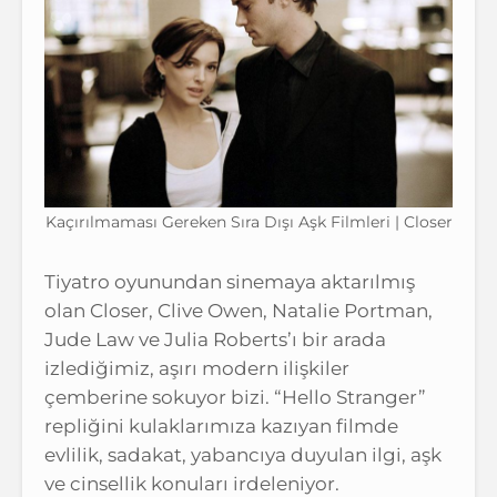
Kaçırılmaması Gereken Sıra Dışı Aşk Filmleri | Closer
Tiyatro oyunundan sinemaya aktarılmış
olan Closer, Clive Owen, Natalie Portman,
Jude Law ve Julia Roberts’ı bir arada
izlediğimiz, aşırı modern ilişkiler
çemberine sokuyor bizi. “Hello Stranger”
repliğini kulaklarımıza kazıyan filmde
evlilik, sadakat, yabancıya duyulan ilgi, aşk
ve cinsellik konuları irdeleniyor.