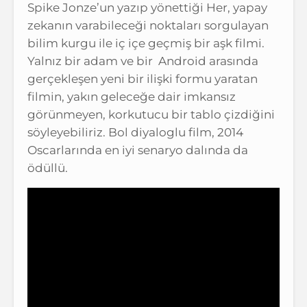
Spike Jonze’un yazıp yönettiği Her, yapay
zekanın varabileceği noktaları sorgulayan
bilim kurgu ile iç içe geçmiş bir aşk filmi.
Yalnız bir adam ve bir Android arasında
gerçekleşen yeni bir ilişki formu yaratan
filmin, yakın geleceğe dair imkansız
görünmeyen, korkutucu bir tablo çizdiğini
söyleyebiliriz. Bol diyaloglu film, 2014
Oscarlarında en iyi senaryo dalında da
ödüllü.