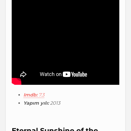
Imdb:
7.3
Yapım yılı:
2013
Eternal Sunshine of the