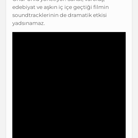
edebiyat ve aşkın iç içe geçtiği filmin
soundtracklerinin de dramatik etkisi
yadsınamaz.