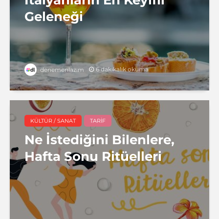
Geleneği
6 dakikalık okuma
denemenlazım
KÜLTÜR / SANAT
TARIF
Ne İstediğini Bilenlere,
Hafta Sonu Ritüelleri