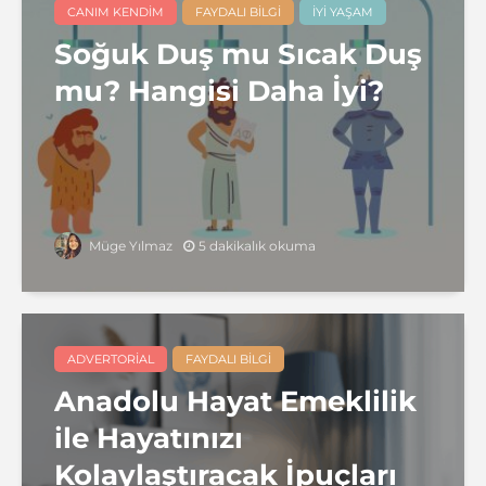
CANIM KENDIM
FAYDALI BILGI
İYI YAŞAM
Soğuk Duş mu Sıcak Duş
mu? Hangisi Daha İyi?
5 dakikalık okuma
Müge Yılmaz
ADVERTORIAL
FAYDALI BILGI
Anadolu Hayat Emeklilik
ile Hayatınızı
Kolaylaştıracak İpuçları