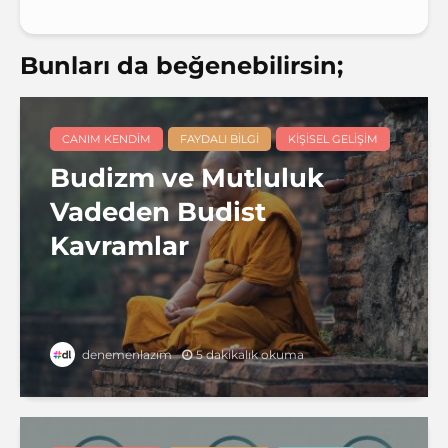
Bunları da beğenebilirsin;
CANIM KENDIM
FAYDALI BILGI
KIŞISEL GELIŞIM
Budizm ve Mutluluk
Vadeden Budist
Kavramlar
5 dakikalık okuma
denemenlazım