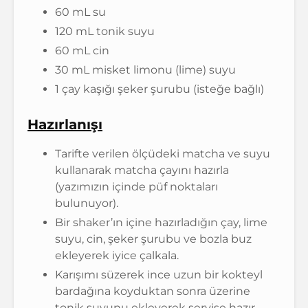
60 mL su
120 mL tonik suyu
60 mL cin
30 mL misket limonu (lime) suyu
1 çay kaşığı şeker şurubu (isteğe bağlı)
Hazırlanışı
Tarifte verilen ölçüdeki matcha ve suyu
kullanarak matcha çayını hazırla
(yazımızın içinde püf noktaları
bulunuyor).
Bir shaker’ın içine hazırladığın çay, lime
suyu, cin, şeker şurubu ve bozla buz
ekleyerek iyice çalkala.
Karışımı süzerek ince uzun bir kokteyl
bardağına koyduktan sonra üzerine
tonik suyunu ekleyerek servise hazır