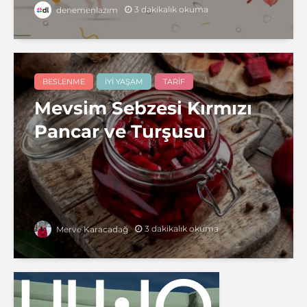
3 dakikalık okuma
denemenlazım
BESLENME
İYI YAŞAM
TARIF
Mevsim Sebzesi Kırmızı
Pancar ve Turşusu
3 dakikalık okuma
Merve Karacadağ