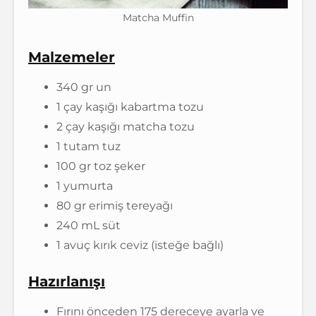
Matcha Muffin
Malzemeler
340 gr un
1 çay kaşığı kabartma tozu
2 çay kaşığı matcha tozu
1 tutam tuz
100 gr toz şeker
1 yumurta
80 gr erimiş tereyağı
240 mL süt
1 avuç kırık ceviz (isteğe bağlı)
Hazırlanışı
Fırını önceden 175 dereceye ayarla ve