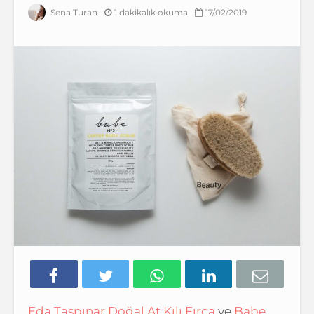
1 dakikalık okuma
17/02/2019
Sena Turan
Eda Taşpınar Doğal At Kılı Fırça
ve
Babe