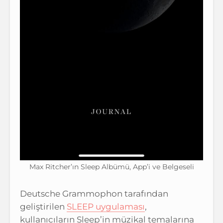
Max Ritcher’ın Sleep Albümü, App’i ve Belgeseli
Deutsche Grammophon tarafından
geliştirilen
SLEEP uygulaması
,
kullanıcıların Sleep’in müzikal temalarına