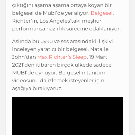
çıktığını aşama aşama ortaya koyan bir
belgesel de Mubi’de yer alıyor.
Belgesel
,
Richter’ın, Los Angeles’taki meşhur
performansa hazırlık sürecine odaklanıyor.
Aslında bu uyku ve ses arasındaki ilişkiyi
inceleyen yaratıcı bir belgesel. Natalie
John’dan
Max Richter’s Sleep
, 19 Mart
2021’den itibaren birçok ülkede sadece
MUBI’de oynuyor. Belgeselin tanıtım
videosunu da izlemek isteyenler için
aşağıya bırakıyoruz.