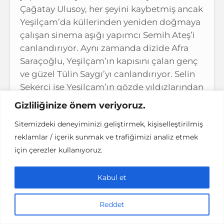
Çağatay Ulusoy, her şeyini kaybetmiş ancak
Yeşilçam’da küllerinden yeniden doğmaya
çalışan sinema aşığı yapımcı Semih Ateş’i
canlandırıyor. Aynı zamanda dizide Afra
Saraçoğlu, Yeşilçam’ın kapısını çalan genç
ve güzel Tülin Saygı’yı canlandırıyor. Selin
Şekerci ise Yeşilçam’ın gözde yıldızlarından
Mine Cansu’yu. Ayrıca oyuncu kadrosunda
Gizliliğinize önem veriyoruz.
Altan Erkekli, Yetkin Dikinciler, Özgür
Sitemizdeki deneyiminizi geliştirmek, kişiselleştirilmiş
Çevik, Ayta Sözeri ve Bora Akkaş da yer
reklamlar / içerik sunmak ve trafiğimizi analiz etmek
alıyor. Üstelik yönetmen koltuğunda da
için çerezler kullanıyoruz.
Çağan Irmak var!
Kabul et
Reddet