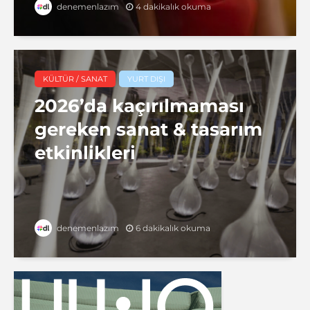
4 dakikalık okuma
denemenlazım
KÜLTÜR / SANAT
YURT DIŞI
2026’da kaçırılmaması
gereken sanat & tasarım
etkinlikleri
6 dakikalık okuma
denemenlazım