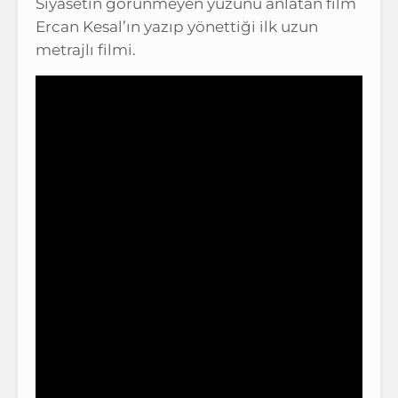
Siyasetin görünmeyen yüzünü anlatan film
Ercan Kesal’ın yazıp yönettiği ilk uzun
metrajlı filmi.