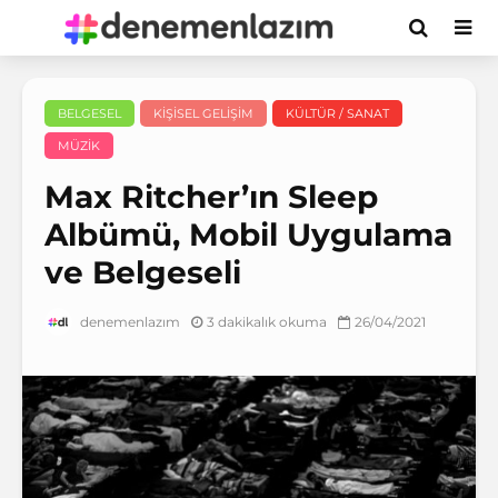
BELGESEL
KIŞISEL GELIŞIM
KÜLTÜR / SANAT
MÜZIK
Max Ritcher’ın Sleep
Albümü, Mobil Uygulama
ve Belgeseli
3 dakikalık okuma
26/04/2021
denemenlazım