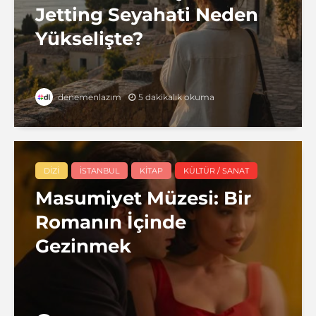
Jetting Seyahati Neden
Yükselişte?
5 dakikalık okuma
denemenlazım
DIZI
İSTANBUL
KITAP
KÜLTÜR / SANAT
Masumiyet Müzesi: Bir
Romanın İçinde
Gezinmek