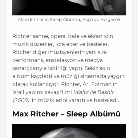
Max Ritcher’ın Sleep Albümü, App’i ve Belgeseli
Richter sahne, opera, bale ve ekran için
müzik düzenler, icra eder ve besteler.
Ritcher diğer müzisyenlerin yanı sıra
performans, enstalasyon ve medya
sanatçılarıyla işbirliği yaptı. Sekiz solo
albüm kaydetti ve müziği sinemada yaygın
olarak kullanılıyor. Richter, Ari Folman’ın
İsrail yapımı savaş filmi
Waltz ile Bashir
(2008)
‘in müziklerini yarattı ve besteledi.
Max Ritcher – Sleep Albümü