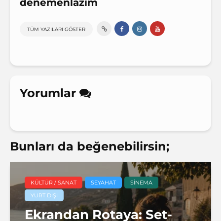
denemenlazım
TÜM YAZILARI GÖSTER
Yorumlar
Bunları da beğenebilirsin;
KÜLTÜR / SANAT
SEYAHAT
SINEMA
YURT DIŞI
Ekrandan Rotaya: Set-