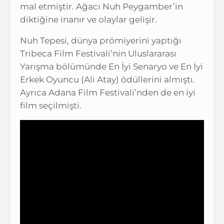
mal etmiştir. Ağacı Nuh Peygamber’in
diktiğine inanır ve olaylar gelişir.
Nuh Tepesi, dünya prömiyerini yaptığı
Tribeca Film Festivali’nin Uluslararası
Yarışma bölümünde En İyi Senaryo ve En İyi
Erkek Oyuncu (Ali Atay) ödüllerini almıştı.
Ayrıca Adana Film Festivali’nden de en iyi
film seçilmişti.