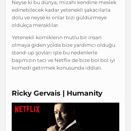
Neyse ki bu dünya, mizahı kendine meslek
edinebilecek kadar yetenekli şakacılarla
dolu ve neyse ki onlar bizi güldürmeye
oldukça meraklılar.
Yetenekli komiklerin mutlu bir insan
olmaya giden yolda bize yardımcı olduğu
stand-up şovları işte bu nedenlerle
başımızın tacı ve Netflix de bize bol bol iyi
komedi getirmek konusunda iddialı.
Ricky Gervais | Humanity