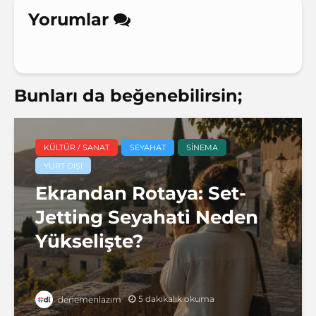
Yorumlar
Bunları da beğenebilirsin;
KÜLTÜR / SANAT
SEYAHAT
SINEMA
YURT DIŞI
Ekrandan Rotaya: Set-
Jetting Seyahati Neden
Yükselişte?
5 dakikalık okuma
denemenlazım