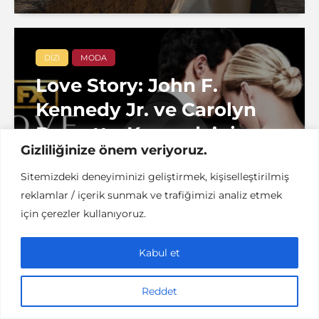
DIZI
MODA
Love Story: John F.
Kennedy Jr. ve Carolyn
Bessette-Kennedy’nin
Gizliliğinize önem veriyoruz.
Hikâyesi
Sitemizdeki deneyiminizi geliştirmek, kişiselleştirilmiş
reklamlar / içerik sunmak ve trafiğimizi analiz etmek
5 dakikalık okuma
denemenlazım
için çerezler kullanıyoruz.
Kabul et
DIZI
İSTANBUL
KITAP
KÜLTÜR / SANAT
Reddet
Masumiyet Müzesi: Bir