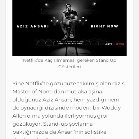
Netflix’de Kaçırılmaması gereken Stand Up
Gösterileri
Yine Netflix’te gözünüze takılmış olan dizisi
Master of None’dan mutlaka aşina
olduğunuz Aziz Ansari, hem yazdığı hem
de oynadığı dizisinde modern bir Woddy
Allen olma yolunda ilerliyormuş gibi
gözüküyor. Stand-up şovlarına
baktığımızda da Ansari’nin sofistike