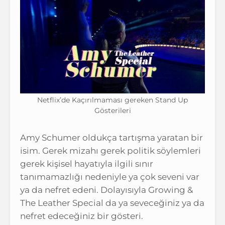
Netflix’de Kaçırılmaması gereken Stand Up
Gösterileri
Amy Schumer oldukça tartışma yaratan bir
isim. Gerek mizahı gerek politik söylemleri
gerek kişisel hayatıyla ilgili sınır
tanımamazlığı nedeniyle ya çok seveni var
ya da nefret edeni. Dolayısıyla Growing &
The Leather Special da ya seveceğiniz ya da
nefret edeceğiniz bir gösteri.