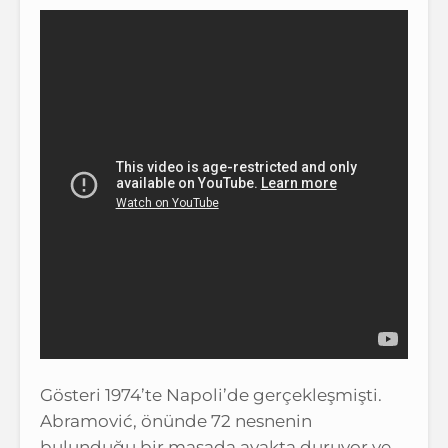
Gösteri 1974’te Napoli’de gerçekleşmişti.
Abramović, önünde 72 nesnenin
bulunduğu bir masada ayakta duruyor ve