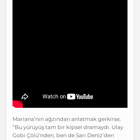
Mariana’nın ağzından anlatmak gerkirse;
“Bu yürüyüş tam bir kişisel dramaydı. Ulay
Gobi Çölü’nden, ben de Sarı Deniz’den