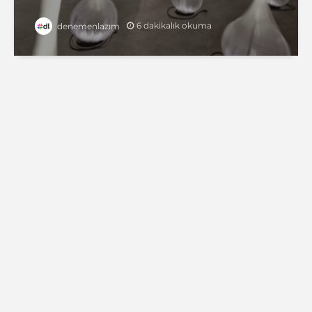
6 dakikalık okuma
denemenlazım