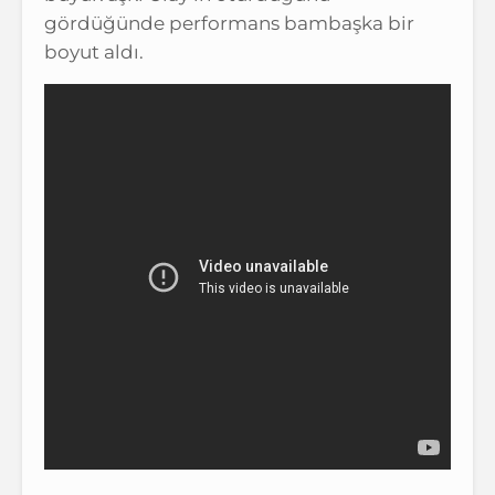
gördüğünde performans bambaşka bir
boyut aldı.