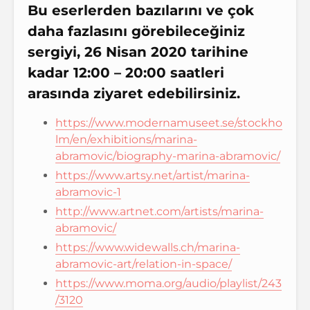
Bu eserlerden bazılarını ve çok
daha fazlasını görebileceğiniz
sergiyi, 26 Nisan 2020 tarihine
kadar 12:00 – 20:00 saatleri
arasında ziyaret edebilirsiniz.
https://www.modernamuseet.se/stockho
lm/en/exhibitions/marina-
abramovic/biography-marina-abramovic/
https://www.artsy.net/artist/marina-
abramovic-1
http://www.artnet.com/artists/marina-
abramovic/
https://www.widewalls.ch/marina-
abramovic-art/relation-in-space/
https://www.moma.org/audio/playlist/243
/3120