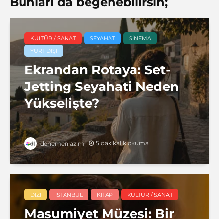
Bunları da beğenebilirsin;
KÜLTÜR / SANAT
SEYAHAT
SINEMA
YURT DIŞI
Ekrandan Rotaya: Set-
Jetting Seyahati Neden
Yükselişte?
5 dakikalık okuma
denemenlazım
DIZI
İSTANBUL
KITAP
KÜLTÜR / SANAT
Masumiyet Müzesi: Bir