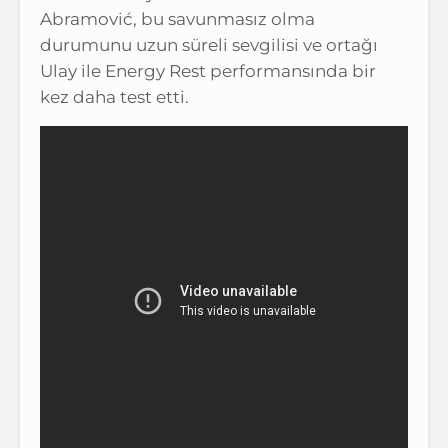
Abramović, bu savunmasız olma
durumunu uzun süreli sevgilisi ve ortağı
Ulay ile Energy Rest performansında bir
kez daha test etti.