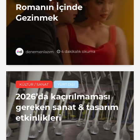
Romanın İçinde
Gezinmek
4 dakikalık okuma
denemenlazım
KÜLTÜR / SANAT
YURT DIŞI
2026’da kaçırılmaması
gereken sanat & tasarım
etkinlikleri