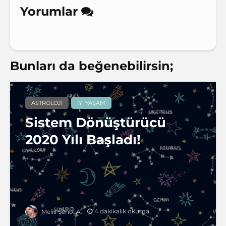
Yorumlar
Bunları da beğenebilirsin;
ASTROLOJI
İYI YAŞAM
Sistem Dönüştürücü
2020 Yılı Başladı!
4 dakikalık okuma
Melis Şenol A.