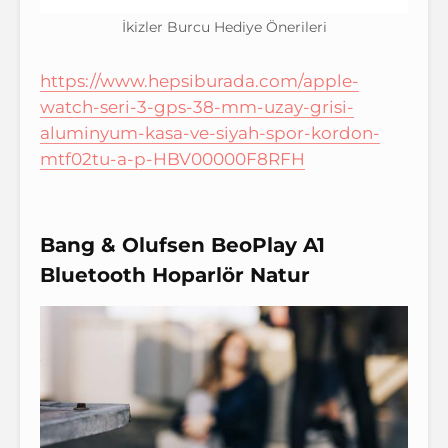
İkizler Burcu Hediye Önerileri
https://www.hepsiburada.com/apple-
watch-seri-3-gps-38-mm-uzay-grisi-
aluminyum-kasa-ve-siyah-spor-kordon-
mtf02tu-a-p-HBV00000F8RFH
Bang & Olufsen BeoPlay A1
Bluetooth Hoparlör Natur