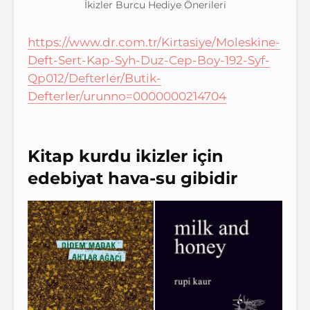
İkizler Burcu Hediye Önerileri
https://www.dr.com.tr/Kirtasiye/Moleskine-
Deft-Sert-Kap-Syh-Duz-Cep-Boy-192-Syf-
Qp012/Defterler/Butik-
Defterler/urunno=0000000214704
Kitap kurdu ikizler için
edebiyat hava-su gibidir