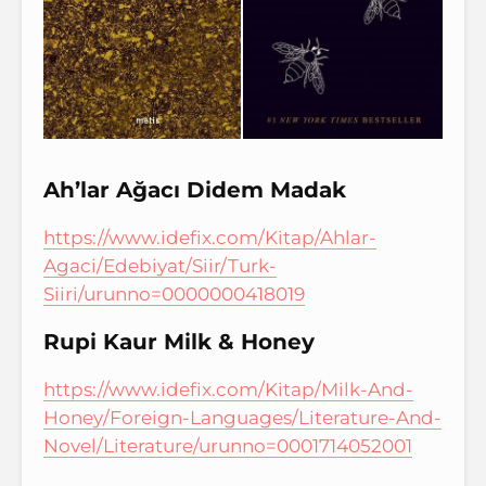
Ah’lar Ağacı Didem Madak
https://www.idefix.com/Kitap/Ahlar-
Agaci/Edebiyat/Siir/Turk-
Siiri/urunno=0000000418019
Rupi Kaur Milk & Honey
https://www.idefix.com/Kitap/Milk-And-
Honey/Foreign-Languages/Literature-And-
Novel/Literature/urunno=0001714052001