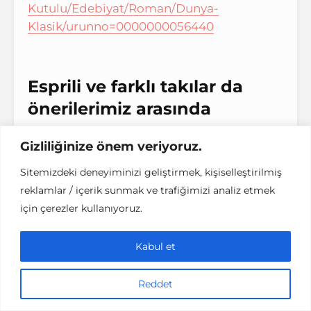
Kutulu/Edebiyat/Roman/Dunya-
Klasik/urunno=0000000056440
Esprili ve farklı takılar da
önerilerimiz arasında
Ananas Rozet
Gizliliğinize önem veriyoruz.
Sitemizdeki deneyiminizi geliştirmek, kişiselleştirilmiş
reklamlar / içerik sunmak ve trafiğimizi analiz etmek
için çerezler kullanıyoruz.
Kabul et
Reddet