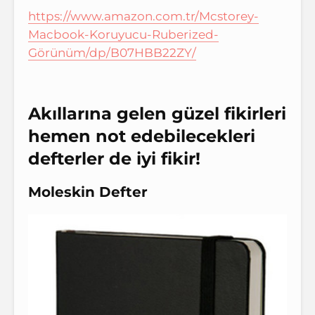
https://www.amazon.com.tr/Mcstorey-
Macbook-Koruyucu-Ruberized-
Görünüm/dp/B07HBB22ZY/
Akıllarına gelen güzel fikirleri
hemen not edebilecekleri
defterler de iyi fikir!
Moleskin Defter