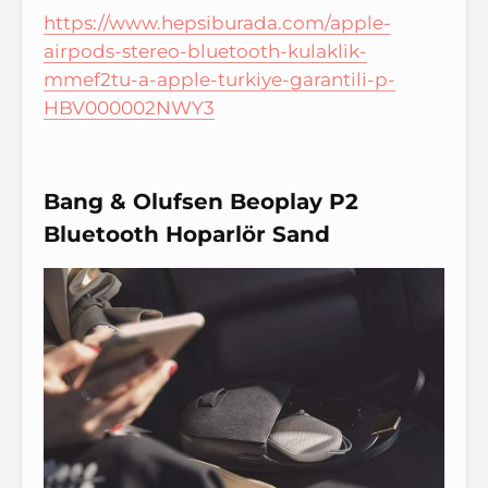
https://www.hepsiburada.com/apple-
airpods-stereo-bluetooth-kulaklik-
mmef2tu-a-apple-turkiye-garantili-p-
HBV000002NWY3
Bang & Olufsen Beoplay P2
Bluetooth Hoparlör Sand