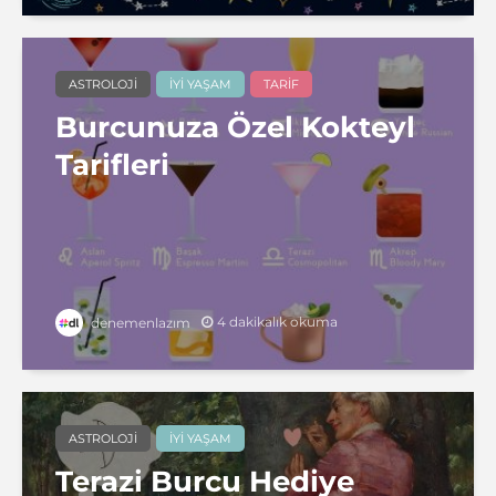
ASTROLOJI
İYI YAŞAM
TARIF
Burcunuza Özel Kokteyl
Tarifleri
4 dakikalık okuma
denemenlazım
ASTROLOJI
İYI YAŞAM
Terazi Burcu Hediye