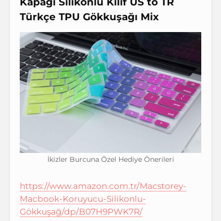
Kapağı Silikonlu Kılıf US to TR
Türkçe TPU Gökkuşağı Mix
İkizler Burcuna Özel Hediye Önerileri
https://www.amazon.com.tr/Macstorey-
Macbook-Koruyucu-Silikonlu-
Gökkuşağ/dp/B07H9PWK7R/