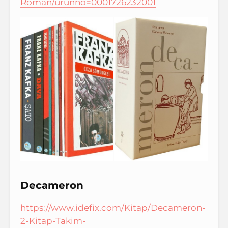
Roman/urunno=0001726232001
Decameron
https://www.idefix.com/Kitap/Decameron-
2-Kitap-Takim-