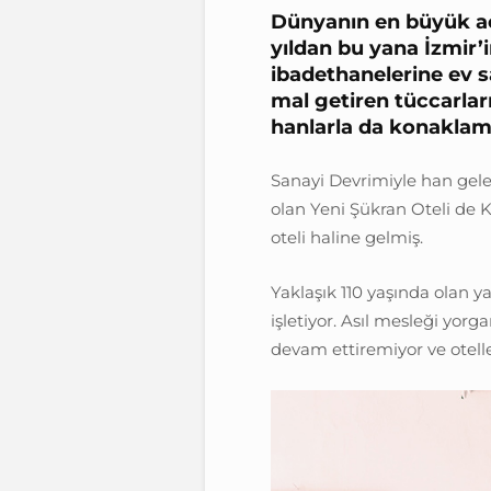
Dünyanın en büyük açı
yıldan bu yana İzmir’i
ibadethanelerine ev s
mal getiren tüccarlar
hanlarla da konakla
Sanayi Devrimiyle han gelen
olan Yeni Şükran Oteli de 
oteli haline gelmiş.
Yaklaşık 110 yaşında olan y
işletiyor. Asıl mesleği yorg
devam ettiremiyor ve otell