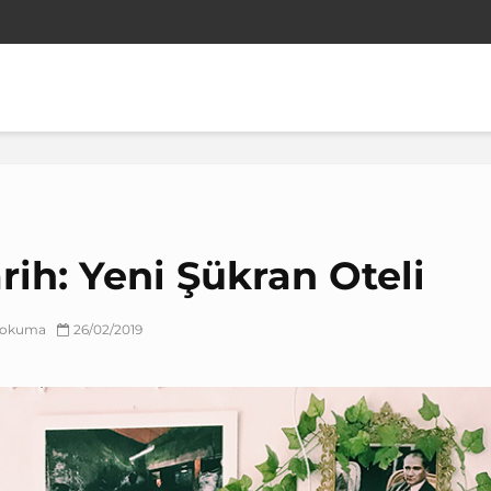
rih: Yeni Şükran Oteli
k okuma
26/02/2019