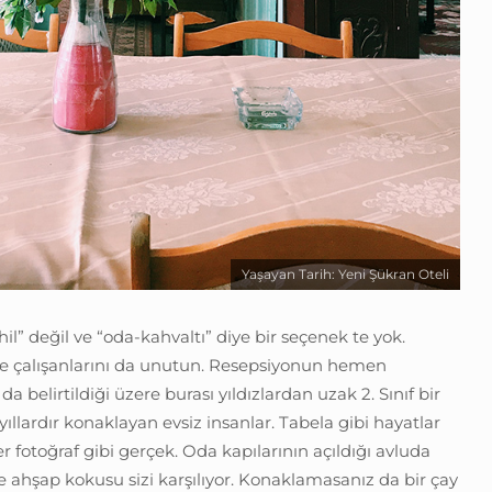
Yaşayan Tarih: Yeni Şükran Oteli
il” değil ve “oda-kahvaltı” diye bir seçenek te yok.
ı ve çalışanlarını da unutun. Resepsiyonun hemen
a belirtildiği üzere burası yıldızlardan uzak 2. Sınıf bir
 yıllardır konaklayan evsiz insanlar. Tabela gibi hayatlar
er fotoğraf gibi gerçek. Oda kapılarının açıldığı avluda
 ve ahşap kokusu sizi karşılıyor. Konaklamasanız da bir çay