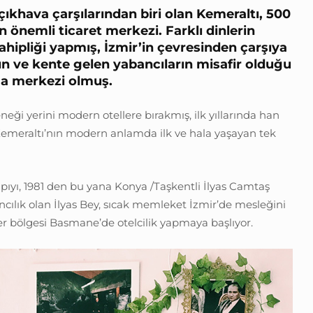
khava çarşılarından biri olan Kemeraltı, 500
n önemli ticaret merkezi. Farklı dinlerin
ahipliği yapmış, İzmir’in çevresinden çarşıya
ın ve kente gelen yabancıların misafir olduğu
ma merkezi olmuş.
eği yerini modern otellere bırakmış, ilk yıllarında han
Kemeraltı’nın modern anlamda ilk ve hala yaşayan tek
apıyı, 1981 den bu yana Konya /Taşkentli İlyas Camtaş
ancılık olan İlyas Bey, sıcak memleket İzmir’de mesleğini
er bölgesi Basmane’de otelcilik yapmaya başlıyor.