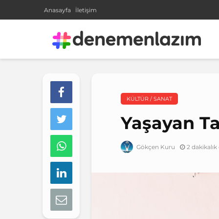
Anasayfa
İletişim
KÜLTÜR / SANAT
Yaşayan Ta
2 dakikalı
Gökçen Kuru