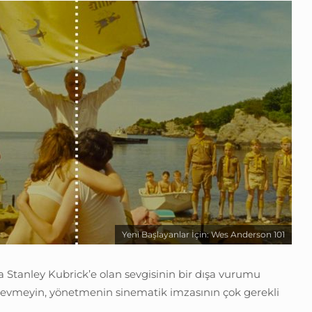
Yeni Başlayanlar İçin: Wes Anderson 101
a Stanley Kubrick’e olan sevgisinin bir dışa vurumu
a sevmeyin, yönetmenin sinematik imzasının çok gerekli