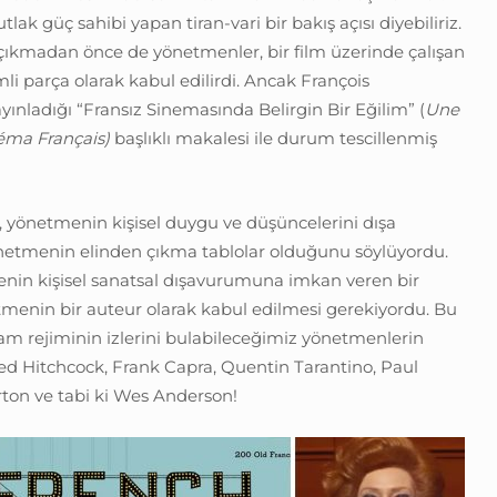
lak güç sahibi yapan tiran-vari bir bakış açısı diyebiliriz.
a çıkmadan önce de yönetmenler, bir film üzerinde çalışan
li parça olarak kabul edilirdi. Ancak François
ayınladığı “Fransız Sinemasında Belirgin Bir Eğilim” (
Une
éma Français)
başlıklı makalesi ile durum tescillenmiş
n, yönetmenin kişisel duygu ve düşüncelerini dışa
önetmenin elinden çıkma tablolar olduğunu söylüyordu.
nin kişisel sanatsal dışavurumuna imkan veren bir
menin bir auteur olarak kabul edilmesi gerekiyordu. Bu
adam rejiminin izlerini bulabileceğimiz yönetmenlerin
red Hitchcock, Frank Capra, Quentin Tarantino, Paul
on ve tabi ki Wes Anderson!