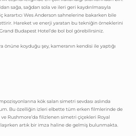
an sağa, sağdan sola ve ileri geri kaydırılmasıyla
iç karartıcı Wes Anderson sahnelerine bakarken bile
settirir. Hareket ve enerji yaratan bu tekniğin örneklerini
and Budapest Hotel’de bol bol görebilirsiniz.
 önüne koyduğu şey, kameranın kendisi ile yaptığı
pozisyonlarına kök salan simetri sevdası aslında
m. Bu özelliğin izleri elbette tüm erken filmlerinde de
t ve Rushmore’da filizlenen simetri çiçekleri Royal
laşırken artık bir imza haline de gelmiş bulunmakta.