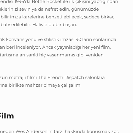
kendisi 1996’da Bottle Rocket ile ilk çıkışını yaptığından
üklerinizi sevin ya da nefret edin, günümüzde
ilir imza karelerine benzetilebilecek, sadece birkaç
ahsedilebilir. Haliyle bu bir başarı.
k konvansiyonu ve stilistik imzası 90’ların sonlarında
 beri inceleniyor. Ancak yayınladığı her yeni film,
tartışmaları sanki hiç yaşanmamış gibi yeniden
zun metrajlı filmi The French Dispatch salonlara
na birlikte mahzar olmaya çalışalım.
Film
meden Wes Anderson’ın tarzı hakkında konuşmak zor.