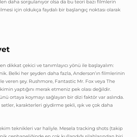
len daha sorgulanıyor olsa da bu teori bazı filmlerin
mesi için oldukça faydalı bir başlangıç noktası olarak
yet
en dikkat çekici ve tanımlayıcı yönü ile başlayalım:
k. Belki her şeyden daha fazla, Anderson’ın filmlerinin
 veren şey. Rushmore, Fantastic Mr. Fox veya The
p kimin yaptığını merak etmeniz pek olası değildir.
ünü ortaya koymayı sağlayan bir dizi faktör var aslında.
etler, karakterleri giydirme şekli, ışık ve çok daha
ekim teknikleri var haliyle. Mesela tracking shots (takip
ik cephaneliğinde en çok kullandığı silahlarından biri.