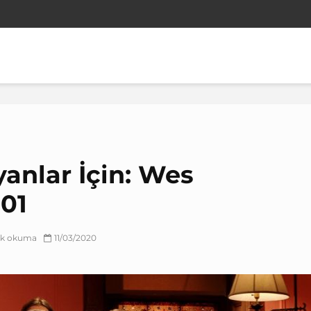
yanlar İçin: Wes
01
lık okuma
11/03/2020