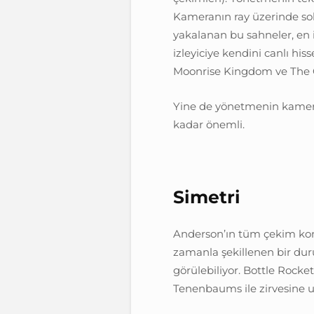
Kameranın ray üzerinde sold
yakalanan bu sahneler, en 
izleyiciye kendini canlı his
Moonrise Kingdom ve The Gr
Yine de yönetmenin kamera
kadar önemli.
Simetri
Anderson’ın tüm çekim kom
zamanla şekillenen bir duru
görülebiliyor. Bottle Rocke
Tenenbaums ile zirvesine u