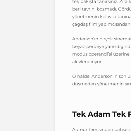
tek bakışta tanırsınız. Zira 
beri tavrını bozmadı. Görd
yönetmenin kolayca tanınab
çağdaş film yapımcısından b
Anderson’ın birçok sinemati
beyaz perdeye yansıdığından
modus operandi’si üzerine 
alevlendiriyor.
O halde, Anderson’ın son u
düşmeden yönetmenin sırrı
Tek Adam Tek 
Auteur teorisinden bahset