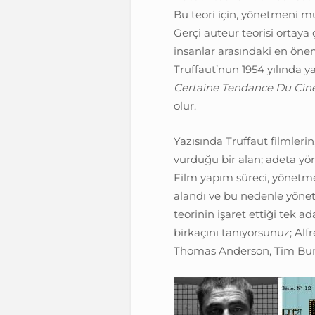
Bu teori için, yönetmeni mut
Gerçi auteur teorisi ortay
insanlar arasındaki en önem
Truffaut’nun 1954 yılında y
Certaine Tendance Du Cin
olur.
Yazısında Truffaut filmleri
vurduğu bir alan; adeta y
Film yapım süreci, yönetme
alandı ve bu nedenle yönet
teorinin işaret ettiği tek 
birkaçını tanıyorsunuz; Alf
Thomas Anderson, Tim Burt