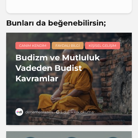
Bunları da beğenebilirsin;
CANIM KENDIM
FAYDALI BILGI
KIŞISEL GELIŞIM
Budizm ve Mutluluk
Vadeden Budist
Kavramlar
5 dakikalık okuma
denemenlazım