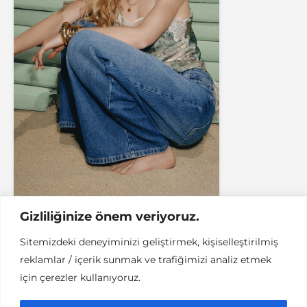
Gizliliğinize önem veriyoruz.
Sitemizdeki deneyiminizi geliştirmek, kişiselleştirilmiş
reklamlar / içerik sunmak ve trafiğimizi analiz etmek
FAYDALI BILGI
TEKNOLOJI
için çerezler kullanıyoruz.
Scotty Yemek: