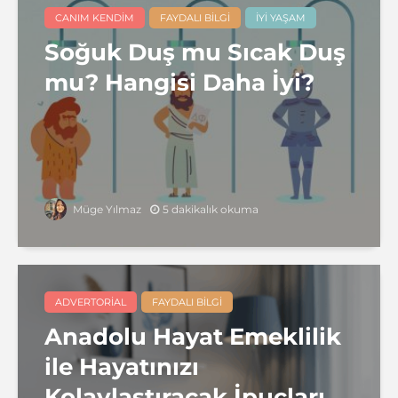
CANIM KENDIM
FAYDALI BILGI
İYI YAŞAM
Soğuk Duş mu Sıcak Duş
mu? Hangisi Daha İyi?
5 dakikalık okuma
Müge Yılmaz
ADVERTORIAL
FAYDALI BILGI
Anadolu Hayat Emeklilik
ile Hayatınızı
Kolaylaştıracak İpuçları