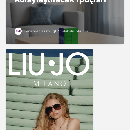
2 dakikalık okuma
denemenlazım