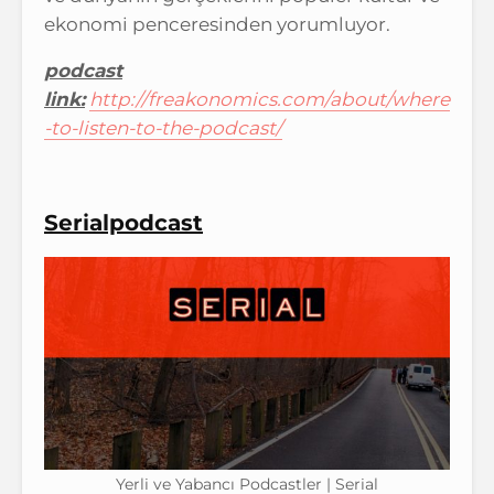
ekonomi penceresinden yorumluyor.
podcast
link:
http://freakonomics.com/about/where
-to-listen-to-the-podcast/
Serialpodcast
Yerli ve Yabancı Podcastler | Serial