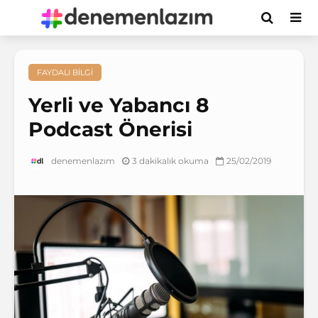
FAYDALI BILGI
Yerli ve Yabancı 8
Podcast Önerisi
3 dakikalık okuma
25/02/2019
denemenlazım