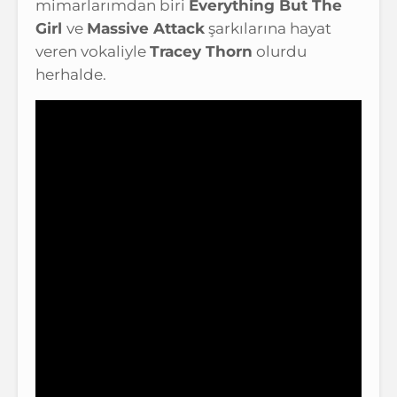
mimarlarımdan biri
Everything But The
Girl
ve
Massive Attack
şarkılarına hayat
veren vokaliyle
Tracey Thorn
olurdu
herhalde.