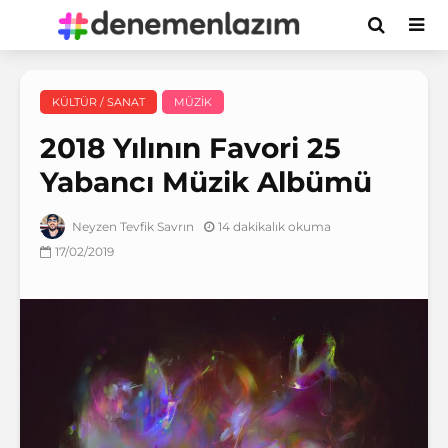
KÜLTÜR / SANAT
MÜZIK
2018 Yılının Favori 25
Yabancı Müzik Albümü
14 dakikalık okuma
Neyzen Tevfik Savrın
17/02/2019