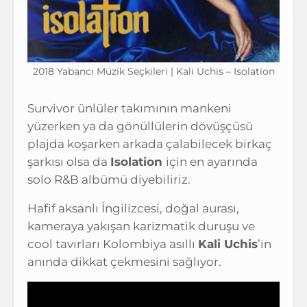
2018 Yabancı Müzik Seçkileri | Kali Uchis – Isolation
Survivor ünlüler takımının mankeni
yüzerken ya da gönüllülerin dövüşçüsü
plajda koşarken arkada çalabilecek birkaç
şarkısı olsa da
Isolation
için en ayarında
solo R&B albümü diyebiliriz.
Hafif aksanlı İngilizcesi, doğal aurası,
kameraya yakışan karizmatik duruşu ve
cool tavırları Kolombiya asıllı
Kali Uchis
’in
anında dikkat çekmesini sağlıyor.