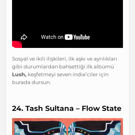
Sosyal ve ikili ilişkileri, ilk aşkı ve ayrılıkları
gibi durumlardan bahsettiği ilk albümü
Lush,
keşfetmeyi seven indie’ciler için
burada dursun.
24. Tash Sultana – Flow State