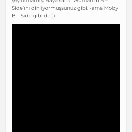
şey olmamış. Baya sanki Woman’ın B –
Side’ını dinliyormuşsunuz gibi. -ama Moby
B – Side gibi değil