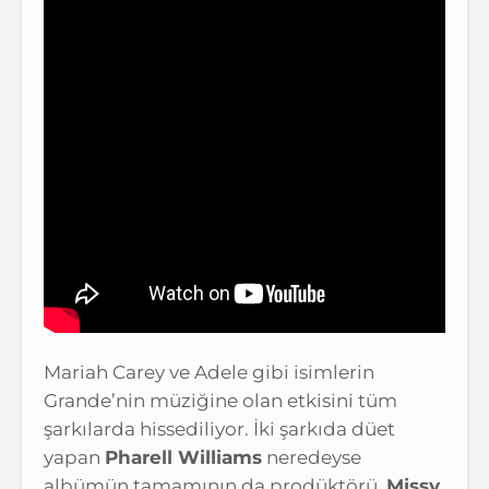
Mariah Carey ve Adele gibi isimlerin
Grande’nin müziğine olan etkisini tüm
şarkılarda hissediliyor. İki şarkıda düet
yapan
Pharell Williams
neredeyse
albümün tamamının da prodüktörü.
Missy