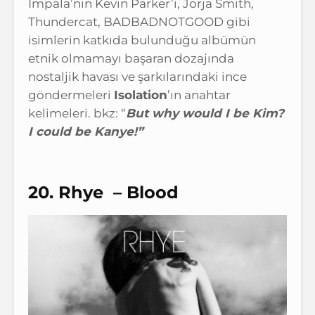
Impala’nın Kevin Parker’ı, Jorja Smith,
Thundercat, BADBADNOTGOOD gibi
isimlerin katkıda bulunduğu albümün
etnik olmamayı başaran dozajında
nostaljik havası ve şarkılarındaki ince
göndermeleri
Isolation
’ın anahtar
kelimeleri. bkz: “
But why would I be Kim?
I could be Kanye!”
20. Rhye – Blood