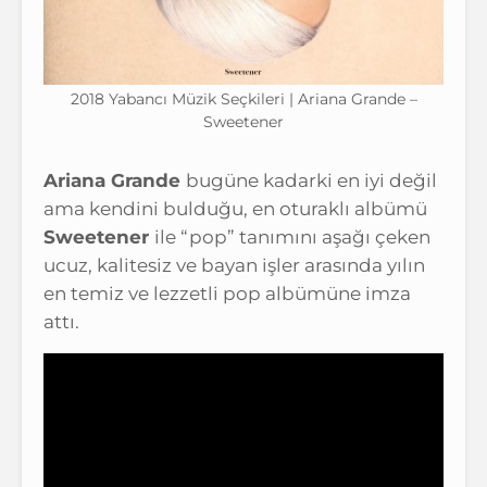
2018 Yabancı Müzik Seçkileri | Ariana Grande –
Sweetener
Ariana Grande
bugüne kadarki en iyi değil
ama kendini bulduğu, en oturaklı albümü
Sweetener
ile “pop” tanımını aşağı çeken
ucuz, kalitesiz ve bayan işler arasında yılın
en temiz ve lezzetli pop albümüne imza
attı.