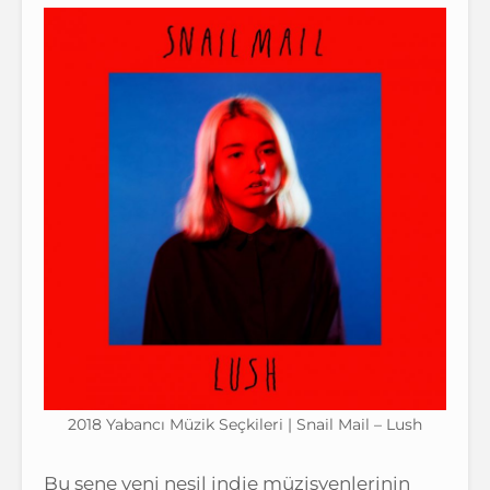
2018 Yabancı Müzik Seçkileri | Snail Mail – Lush
Bu sene yeni nesil indie müzisyenlerinin