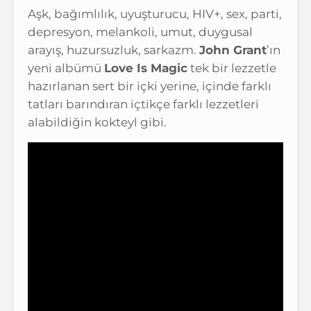
Aşk, bağımlılık, uyuşturucu, HIV+, sex, parti,
depresyon, melankoli, umut, duygusal
arayış, huzursuzluk, sarkazm.
John Grant
’ın
yeni albümü
Love Is Magic
tek bir lezzetle
hazırlanan sert bir içki yerine, içinde farklı
tatları barındıran içtikçe farklı lezzetleri
alabildiğin kokteyl gibi.