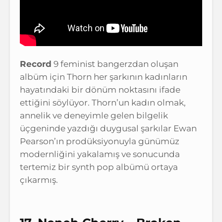
Record
9 feminist bangerzdan oluşan
albüm için Thorn her şarkının kadınların
hayatındaki bir dönüm noktasını ifade
ettiğini söylüyor. Thorn’un kadın olmak,
annelik ve deneyimle gelen bilgelik
üçgeninde yazdığı duygusal şarkılar Ewan
Pearson’ın prodüksiyonuyla günümüz
modernliğini yakalamış ve sonucunda
tertemiz bir synth pop albümü ortaya
çıkarmış.