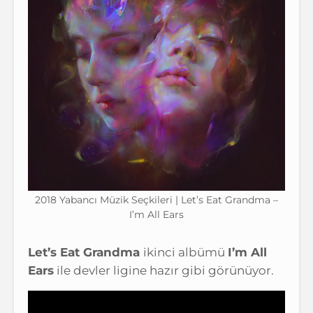
2018 Yabancı Müzik Seçkileri | Let’s Eat Grandma –
I’m All Ears
Let’s Eat Grandma
ikinci albümü
I’m All
Ears
ile devler ligine hazır gibi görünüyor.