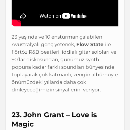
23 yaşında ve 10 enstürman çalabilen
Avustralyalı genç yetenek,
Flow State
ile
flörtöz R&B beatleri, iddialı gitar soloları ve
90’lar diskosundan, günümüz synth
popuna kadar farklı soundları bünyesinde
toplayarak çok katmanlı, zengin albümüyle
önümüzdeki yıllarda daha çok
dinleyeceğimizin sinyallerini veriyor.
23. John Grant – Love is
Magic