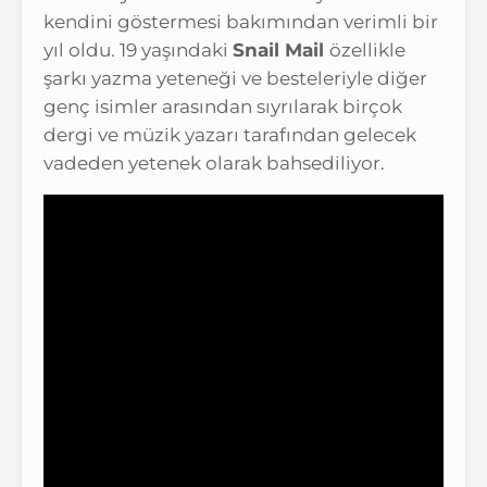
kendini göstermesi bakımından verimli bir
yıl oldu. 19 yaşındaki
Snail Mail
özellikle
şarkı yazma yeteneği ve besteleriyle diğer
genç isimler arasından sıyrılarak birçok
dergi ve müzik yazarı tarafından gelecek
vadeden yetenek olarak bahsediliyor.