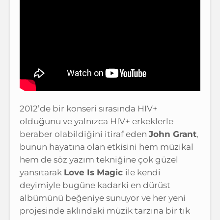
2012’de bir konseri sırasında HIV+
olduğunu ve yalnızca HIV+ erkeklerle
beraber olabildiğini itiraf eden
John Grant
,
bunun hayatına olan etkisini hem müzikal
hem de söz yazım tekniğine çok güzel
yansıtarak
Love Is Magic
ile kendi
deyimiyle bugüne kadarki en dürüst
albümünü beğeniye sunuyor ve her yeni
projesinde aklındaki müzik tarzına bir tık