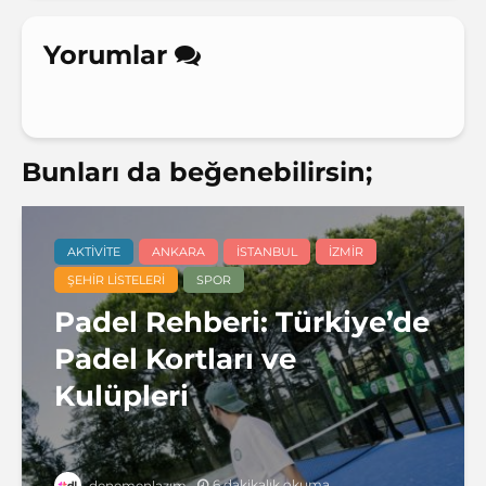
Yorumlar
Bunları da beğenebilirsin;
AKTIVITE
ANKARA
İSTANBUL
İZMIR
ŞEHIR LISTELERI
SPOR
Padel Rehberi: Türkiye’de
Padel Kortları ve
Kulüpleri
6 dakikalık okuma
denemenlazım