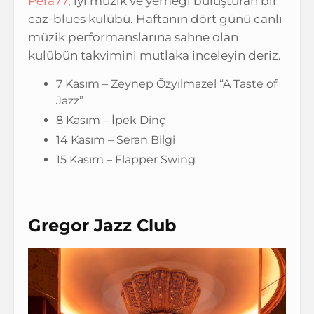
Pera77
, iyi müzik ve yemeği buluşturan bir
caz-blues kulübü. Haftanın dört günü canlı
müzik performanslarına sahne olan
kulübün takvimini mutlaka inceleyin deriz.
7 Kasım – Zeynep Özyılmazel “A Taste of
Jazz”
8 Kasım – İpek Dinç
14 Kasım – Seran Bilgi
15 Kasım – Flapper Swing
Gregor Jazz Club