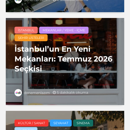
İSTANBUL
MEKANLAR / YEME - İÇME
ŞEHIR LISTELERI
İstanbul’un En Yeni
Mekanları: Temmuz 2026
Seçkisi
5 dakikalık okuma
denemenlazım
KÜLTÜR / SANAT
SEYAHAT
SINEMA