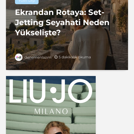
YURT DIŞI
Ekrandan Rotaya: Set-
Jetting Seyahati Neden
Yükselişte?
5 dakikalık okuma
denemenlazım