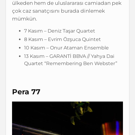
ülkeden hem de uluslararası camiadan pek
çok caz sanatçısını burada dinlemek
mümkün.
7 Kasım – Deniz Taşar Quartet
8 Kasım – Evrim Özşuca Quintet
10 Kasım – Onur Ataman Ensemble
13 Kasım – GARANTİ BBVA // Yahya Dai
Quartet “Remembering Ben Webster”
Pera 77