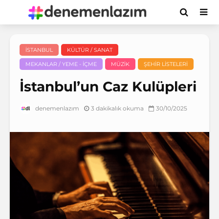
İSTANBUL
KÜLTÜR / SANAT
MEKANLAR / YEME - İÇME
MÜZIK
ŞEHIR LISTELERI
İstanbul’un Caz Kulüpleri
3 dakikalık okuma
30/10/2025
denemenlazım