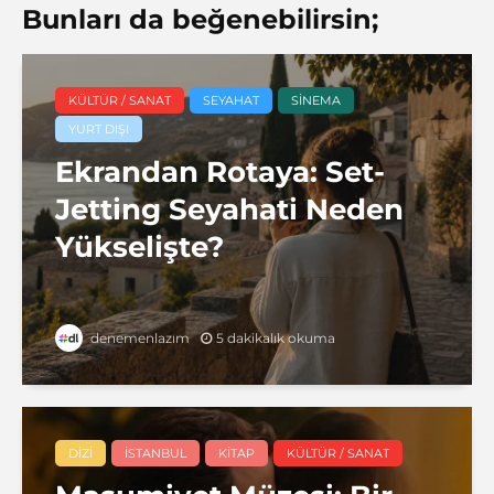
Bunları da beğenebilirsin;
KÜLTÜR / SANAT
SEYAHAT
SINEMA
YURT DIŞI
Ekrandan Rotaya: Set-
Jetting Seyahati Neden
Yükselişte?
5 dakikalık okuma
denemenlazım
DIZI
İSTANBUL
KITAP
KÜLTÜR / SANAT