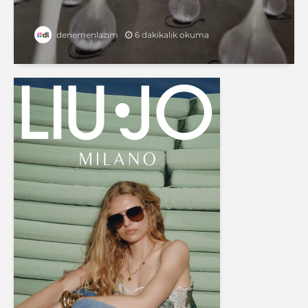
6 dakikalık okuma
denemenlazım