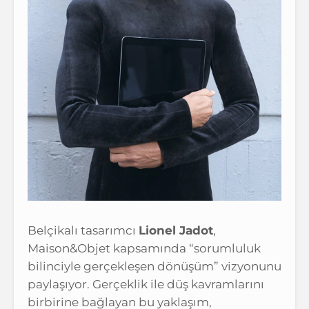
Belçikalı tasarımcı
Lionel Jadot
,
Maison&Objet kapsamında “sorumluluk
bilinciyle gerçekleşen dönüşüm” vizyonunu
paylaşıyor. Gerçeklik ile düş kavramlarını
birbirine bağlayan bu yaklaşım,