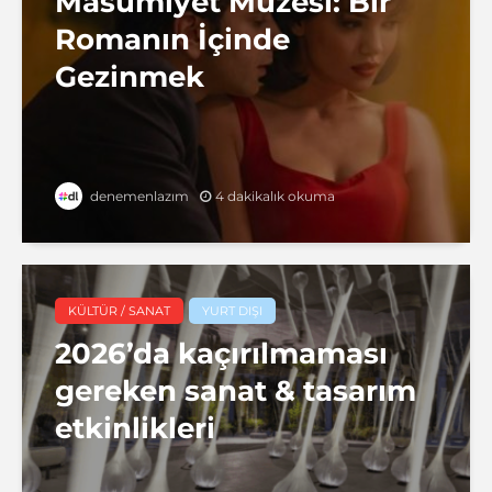
Masumiyet Müzesi: Bir
Romanın İçinde
Gezinmek
4 dakikalık okuma
denemenlazım
KÜLTÜR / SANAT
YURT DIŞI
2026’da kaçırılmaması
gereken sanat & tasarım
etkinlikleri