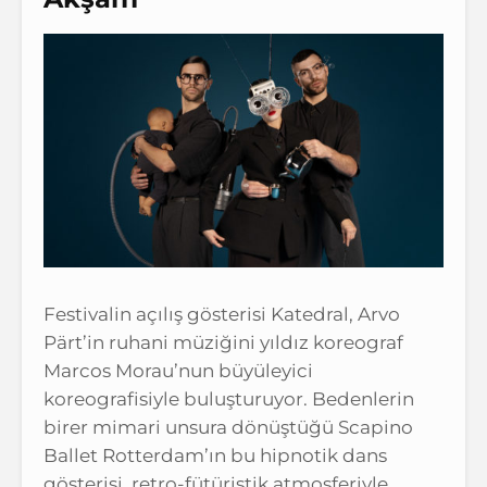
Festivalin açılış gösterisi Katedral, Arvo
Pärt’in ruhani müziğini yıldız koreograf
Marcos Morau’nun büyüleyici
koreografisiyle buluşturuyor. Bedenlerin
birer mimari unsura dönüştüğü Scapino
Ballet Rotterdam’ın bu hipnotik dans
gösterisi, retro-fütüristik atmosferiyle