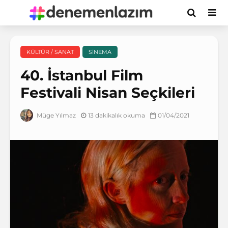
KÜLTÜR / SANAT
SINEMA
40. İstanbul Film
Festivali Nisan Seçkileri
13 dakikalık okuma
01/04/2021
Müge Yılmaz