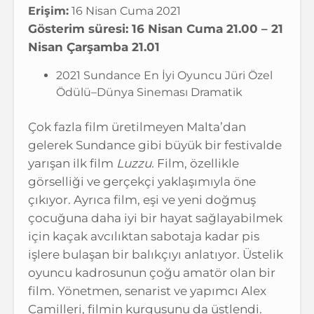
Erişim:
16 Nisan Cuma 2021
Gösterim süresi: 16 Nisan Cuma 21.00 – 21
Nisan Çarşamba 21.01
2021 Sundance En İyi Oyuncu Jüri Özel
Ödülü–Dünya Sineması Dramatik
Çok fazla film üretilmeyen Malta’dan
gelerek Sundance gibi büyük bir festivalde
yarışan ilk film
Luzzu.
Film, özellikle
görselliği ve gerçekçi yaklaşımıyla öne
çıkıyor. Ayrıca film, eşi ve yeni doğmuş
çocuğuna daha iyi bir hayat sağlayabilmek
için kaçak avcılıktan sabotaja kadar pis
işlere bulaşan bir balıkçıyı anlatıyor. Üstelik
oyuncu kadrosunun çoğu amatör olan bir
film. Yönetmen, senarist ve yapımcı Alex
Camilleri, filmin kurgusunu da üstlendi.