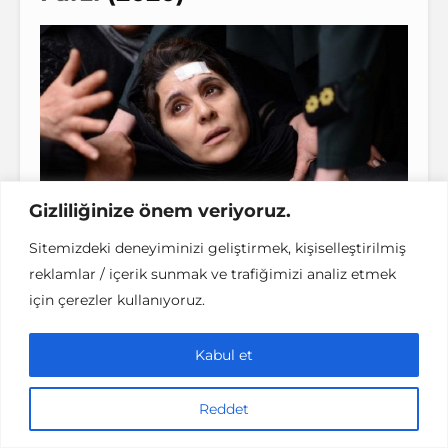
Gizliliğinize önem veriyoruz.
40. İstanbul Film Festivali Nisan Seçkileri
Sitemizdeki deneyiminizi geliştirmek, kişiselleştirilmiş
reklamlar / içerik sunmak ve trafiğimizi analiz etmek
Erişim:
18 Nisan Pazar 2021
için çerezler kullanıyoruz.
Gösterim süresi:
18 Nisan Pazar 21.00 – 23
Nisan Cuma 21.01
Kabul et
2020 Valladolid En İyi Film–Meeting
Reddet
Point