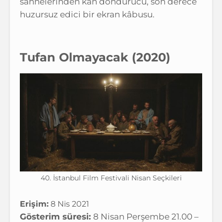
sahnelerinden kan dondurucu, son derece
huzursuz edici bir ekran kâbusu.
Tufan Olmayacak
(2020)
40. İstanbul Film Festivali Nisan Seçkileri
Erişim:
8 Nis 2021
Gösterim süresi:
8 Nisan Perşembe 21.00 –