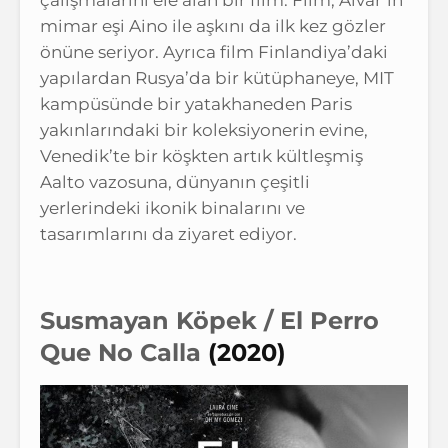
çalışmalarını ele alan bir film. Film, Alvar’ın
mimar eşi Aino ile aşkını da ilk kez gözler
önüne seriyor. Ayrıca film Finlandiya’daki
yapılardan Rusya’da bir kütüphaneye, MIT
kampüsünde bir yatakhaneden Paris
yakınlarındaki bir koleksiyonerin evine,
Venedik’te bir köşkten artık kültleşmiş
Aalto vazosuna, dünyanın çeşitli
yerlerindeki ikonik binalarını ve
tasarımlarını da ziyaret ediyor.
Susmayan Köpek / El Perro
Que No Calla
(2020)